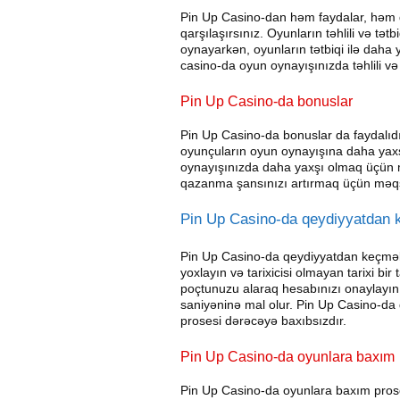
Pin Up Casino-dan həm faydalar, həm də 
qarşılaşırsınız. Oyunların təhlili və tə
oynayarkən, oyunların tətbiqi ilə daha
casino-da oyun oynayışınızda təhlili və t
Pin Up Casino-da bonuslar
Pin Up Casino-da bonuslar da faydalıdır
oyunçuların oyun oynayışına daha yax
oynayışınızda daha yaxşı olmaq üçün 
qazanma şansınızı artırmaq üçün məqsə
Pin Up Casino-da qeydiyyatdan 
Pin Up Casino-da qeydiyyatdan keçmək ço
yoxlayın və tarixicisi olmayan tarixi bir
poçtunuzu alaraq hesabınızı onaylayı
saniyəninə mal olur. Pin Up Casino-d
prosesi dərəcəyə baxıbsızdır.
Pin Up Casino-da oyunlara baxım
Pin Up Casino-da oyunlara baxım proses