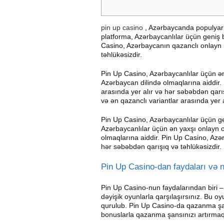
pin up casino
, Azərbaycanda populyarl
platforma, Azərbaycanlılar üçün geniş b
Casino, Azərbaycanın qazanclı onlayn 
təhlükəsizdir.
Pin Up Casino, Azərbaycanlılar üçün ən
Azərbaycan dilində olmaqlarına aiddir.
arasında yer alır və hər səbəbdən qarı
və ən qazanclı variantlar arasında yer a
Pin Up Casino, Azərbaycanlılar üçün gen
Azərbaycanlılar üçün ən yaxşı onlayn o
olmaqlarına aiddir. Pin Up Casino, Azə
hər səbəbdən qarışıq və təhlükəsizdir.
Pin Up Casino-dan faydaları və n
Pin Up Casino-nun faydalarından biri –
dəyişik oyunlarla qarşılaşırsınız. Bu oyu
qurulub. Pin Up Casino-da qazanma şansl
bonuslarla qazanma şansınızı artırmaq