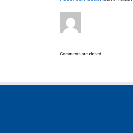
Comments are closed.