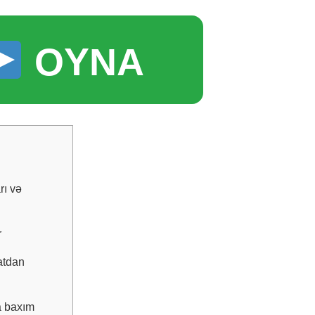
OYNA
rı və
r
atdan
a baxım