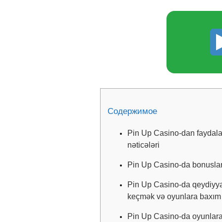
Содержимое
Pin Up Casino-dan faydala
nəticələri
Pin Up Casino-da bonusla
Pin Up Casino-da qeydiyy
keçmək və oyunlara baxım
Pin Up Casino-da oyunlar