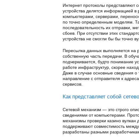
Интернет протоколы представляют со
устройства делятся информацией в 
компьютерами, серверами, перенос
по точно определенным моделям. Та
последовательность их отправки, м
сбоев. При отсутствии этих стандар
устройства не смогли бы бы точно в
Пересылка данных выполняется на ра
собственную часть передачи. В обу
подчеркивается, будто понимание ус
работе инфраструктур, скорее наход
Даже в случае основные сведения о 
направление с отправителя к адреса
сервисов.
Как представляет собой сетев
Сетевой механизм — это строго опи
сведениями от компьютерами. Прото
механизмы проверки казино вулкан 
поддерживают совместимость между 
разработаны разными разработчика