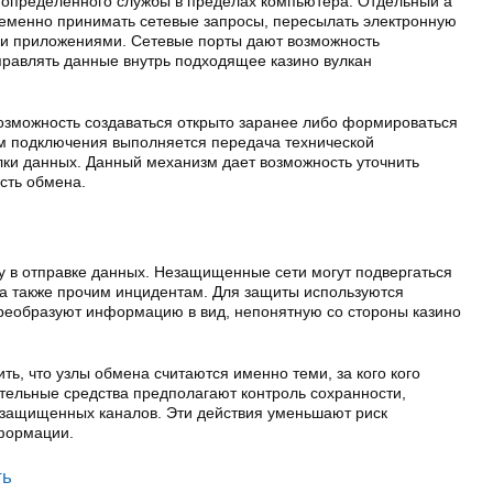
 определенного службы в пределах компьютера. Отдельный а
ременно принимать сетевые запросы, пересылать электронную
ми приложениями. Сетевые порты дают возможность
правлять данные внутрь подходящее казино вулкан
зможность создаваться открыто заранее либо формироваться
ем подключения выполняется передача технической
ки данных. Данный механизм дает возможность уточнить
ость обмена.
у в отправке данных. Незащищенные сети могут подвергаться
 а также прочим инцидентам. Для защиты используются
реобразуют информацию в вид, непонятную со стороны казино
ть, что узлы обмена считаются именно теми, за кого кого
тельные средства предполагают контроль сохранности,
защищенных каналов. Эти действия уменьшают риск
формации.
ть