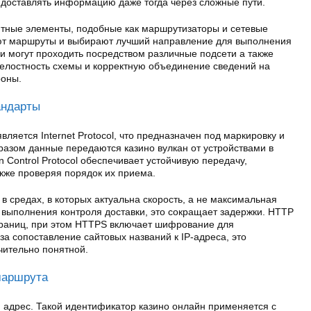
 доставлять информацию даже тогда через сложные пути.
тные элементы, подобные как маршрутизаторы и сетевые
ют маршруты и выбирают лучший направление для выполнения
и могут проходить посредством различные подсети а также
целостность схемы и корректную объединение сведений на
роны.
андарты
вляется Internet Protocol, что предназначен под маркировку и
образом данные передаются казино вулкан от устройствами в
 Control Protocol обеспечивает устойчивую передачу,
кже проверяя порядок их приема.
 в средах, в которых актуальна скорость, а не максимальная
 выполнения контроля доставки, это сокращает задержки. HTTP
траниц, при этом HTTPS включает шифрование для
за сопоставление сайтовых названий к IP-адреса, это
чительно понятной.
маршрута
й адрес. Такой идентификатор казино онлайн применяется с