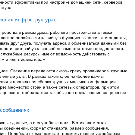
енности эффективны при настройке домашней сети, серверов,
ступа.
ешних инфраструктурах
тройства в рамках дома, рабочего пространства а также
й казино онлайн сети ключевую функцию выполняют стандарты,
вать друг друга, получать адреса и обмениваться данными без
тности, сетевой узел способен самостоятельно предоставлять
 служебные ресурсы имеют возможность действовать с
ям и идентификаторам.
днее. Сведения передаются сквозь среду провайдеров, крупные
аленные узлы. В рамках таком слое наиболее важны
ения и правильная сборка крупных массивов информации.
рез множество стран а также сетевых операторов, при этом
аще всего отображается как обычное подключение со целевым
 сообщениях
вные данные, а и служебные поля. В этих элементах
ы соединений, формат стандарта, размер сообщения,
ния. Подобная схема помогает промежуточным устройствам