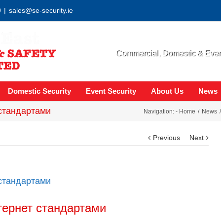
9
|
sales@se-security.ie
Commercial, Domestic & Event
Domestic Security
Event Security
About Us
News
стандартами
Navigation: -
Home
News
Previous
Next
стандартами
тернет стандартами