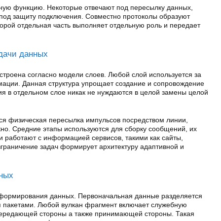
ную функцию. Некоторые отвечают под пересылку данных,
под защиту подключения. Совместно протоколы образуют
торой отдельная часть выполняет отдельную роль и передает
едачи данных
строена согласно модели слоев. Любой слой используется за
ации. Данная структура упрощает создание и сопровождение
ия в отдельном слое никак не нуждаются в целой замены целой
ся физическая пересылка импульсов посредством линии,
кно. Средние этапы используются для сборку сообщений, их
и работают с информацией сервисов, такими как сайты,
зграничение задач формирует архитектуру адаптивной и
нных
 формирования данных. Первоначальная данные разделяется
я пакетами. Любой вулкан фрагмент включает служебную
передающей стороны а также принимающей стороны. Такая