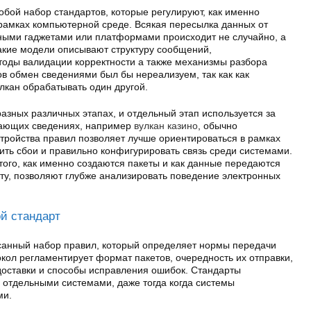
бой набор стандартов, которые регулируют, как именно
рамках компьютерной среде. Всякая пересылка данных от
ными гаджетами или платформами происходит не случайно, а
кие модели описывают структуру сообщений,
етоды валидации корректности а также механизмы разбора
тов обмен сведениями был бы нереализуем, так как как
улкан обрабатывать один другой.
зных различных этапах, и отдельный этап используется за
чающих сведениях, например
вулкан казино
, обычно
тройства правил позволяет лучше ориентироваться в рамках
ить сбои и правильно конфигурировать связь среди системами.
того, как именно создаются пакеты и как данные передаются
ту, позволяют глубже анализировать поведение электронных
ой стандарт
санный набор правил, который определяет нормы передачи
кол регламентирует формат пакетов, очередность их отправки,
доставки и способы исправления ошибок. Стандарты
отдельными системами, даже тогда когда системы
ми.