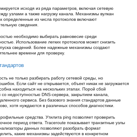
ируется исходя из ряда параметров, включая сетевую
жду узлами а также нагрузку канала. Механизмы вулкан
ак определенные из числа протоколов включают
тельную сведения.
вностью необходимо выбирать равновесие среди
ностью. Использование легких протоколов может снизить
опуска сведений. Более надежные механизмы создают
ительнее времени для проверку.
тандартов
ть не только разбирать работу сетевой среды, но
шибок. Если сайт не открывается, объект никак не загружается
особна находиться на нескольких этапах. Порой сбой
й со недоступностью DNS-сервера, закрытием канала,
аленного сервиса. Без базового знания стандартов данные
ково, хотя нуждаются в различных способов диагностики.
рофильные средства. Утилита ping позволяет проверить
очное период ответа. Traceroute показывает транзитные узлы
Анализаторы данных позволяют разобрать формат
елить, какие механизмы задействуются в конкретном