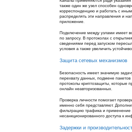
Каналы применяются ради указания
также один же узел способен однов
корреспонденцию и работать с ины
распределять эти направления и на
приложение.
Подключение между узлами имеет во
по запросу. В протоколах с открыти
сведениями перед запуском пересыл
условия а также увеличить устойчив
Защита сетевых механизмов
Безопасность имеет значимую задач
перехвату данных, подмене пакетов
протоколы криптозащиты, которые п
онлайн неавторизованных.
Проверка личности помогает провери
именно себя представляют. Дополни
фильтрацию трафика и применение 
несанкционированного доступа к ин
Задержки и производительнос