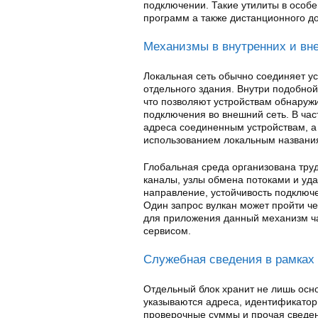
подключении. Такие утилиты в особ
программ а также дистанционного до
Механизмы в внутренних и вн
Локальная сеть обычно соединяет ус
отдельного здания. Внутри подобно
что позволяют устройствам обнаружи
подключения во внешний сеть. В час
адреса соединенным устройствам, а
использованием локальным названи
Глобальная среда организована тру
каналы, узлы обмена потоками и уд
направление, устойчивость подключ
Один запрос вулкан может пройти че
для приложения данный механизм ч
сервисом.
Служебная сведения в рамках
Отдельный блок хранит не лишь осно
указываются адреса, идентификатор
проверочные суммы и прочая сведе