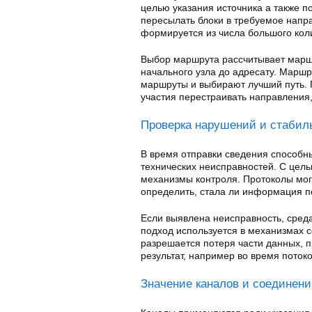
целью указания источника а также 
пересылать блоки в требуемое напра
формируется из числа большого коли
Выбор маршрута рассчитывает маршр
начального узла до адресату. Марш
маршруты и выбирают лучший путь. 
участия перестраивать направления
Проверка нарушений и стабил
В время отправки сведения способны
технических неисправностей. С цел
механизмы контроля. Протоколы мог
определить, стала ли информация п
Если выявлена неисправность, сред
подход используется в механизмах с
разрешается потеря части данных, пр
результат, например во время потоко
Значение каналов и соединен