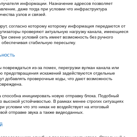
получателя информации. Назначение адресов позволяет
вление, даже тогда при условии что инфраструктура
чества узлов и связей.
ут, согласно которому которому информация передаются от
рутизаторы проверяют актуальную нагрузку канала, имеющиеся
При смене условий сеть имеет возможность без ручного
, обеспечивая стабильную пересылку.
ьность
 повреждаться из-за помех, перегрузки вулкан канала или
ью предотвращения искажений задействуются отдельные
ут добавлять проверочные коды, что дают возможность
овреждена.
а способна инициировать новую отправку блока. Подобный
о высокой устойчивостью. В рамках менее строгих ситуациях
и условии что это никак не воздействует на итоговый
вой отправке звука а также видеоданных.
ий