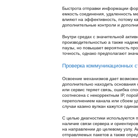
Быстрота отправки информации форм
емкость соединения, удаленность ме
влияют на эффективность, потому к
дополнительные контроли и дополни
Внутри средах с значительной акти
производительностью а также надеж
паузы, но повышает вероятность пр
точность, однако предполагают знач
Проверка коммуникационных с
Освоение механизмов дает возможнос
дополнительно находить основания о
или сервис теряет связь, ошибка сп
соотнесена с некорректным IP, поро
переполнением канала или сбоем уд
случаи казино вулкан кажутся одина
С целью диагностики используются п
наличие связи сервера и ориентиров
на направлении до целевому узлу. 
отправляемых пакетов а также опред