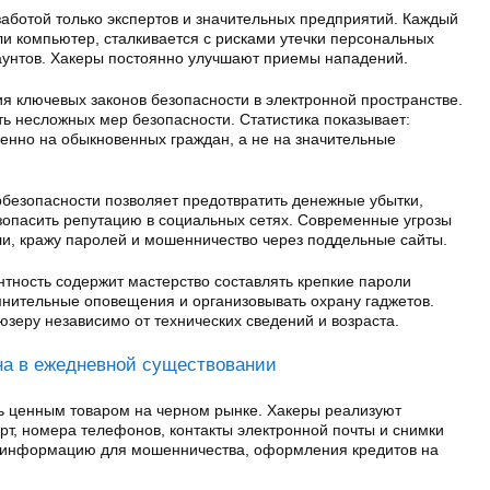
аботой только экспертов и значительных предприятий. Каждый
и компьютер, сталкивается с рисками утечки персональных
каунтов. Хакеры постоянно улучшают приемы нападений.
я ключевых законов безопасности в электронной пространстве.
 несложных мер безопасности. Статистика показывает:
енно на обыкновенных граждан, а не на значительные
езопасности позволяет предотвратить денежные убытки,
езопасить репутацию в социальных сетях. Современные угрозы
и, кражу паролей и мошенничество через поддельные сайты.
тность содержит мастерство составлять крепкие пароли
мнительные оповещения и организовывать охрану гаджетов.
зеру независимо от технических сведений и возраста.
на в ежедневной существовании
ь ценным товаром на черном рынке. Хакеры реализуют
рт, номера телефонов, контакты электронной почты и снимки
т информацию для мошенничества, оформления кредитов на