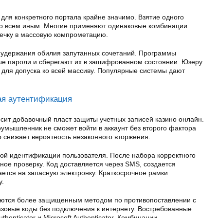
ля конкретного портала крайне значимо. Взятие одного
ко всем иным. Многие применяют одинаковые комбинации
течку в массовую компрометацию.
 удержания обилия запутанных сочетаний. Программы
е пароли и сберегают их в зашифрованном состоянии. Юзеру
 для допуска ко всей массиву. Популярные системы дают
ая аутентификация
сит добавочный пласт защиты учетных записей казино онлайн.
умышленник не сможет войти в аккаунт без второго фактора
 снижает вероятность незаконного вторжения.
ной идентификации пользователя. После набора корректного
ное проверку. Код доставляется через SMS, создается
ется на запасную электронку. Краткосрочное рамки
у.
ются более защищенным методом по противопоставлении с
овые коды без подключения к интернету. Востребованные
enticator и Microsoft Authenticator. Комбинации