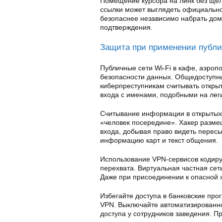
Помещение курсора на линк без ще
ссылки может выглядеть официально
безопаснее независимо набрать дом
подтверждения.
Защита при применении публи
Публичные сети Wi-Fi в кафе, аэроп
безопасности данных. Общедоступны
киберпреступникам считывать откры
входа с именами, подобными на лег
Считывание информации в открытых
«человек посередине». Хакер разме
входа, добывая право видеть перес
информацию карт и текст общения.
Использование VPN-сервисов кодиру
перехвата. Виртуальная частная се
Даже при присоединении к опасной
Избегайте доступа в банковские пр
VPN. Выключайте автоматизированно
доступа у сотрудников заведения. 