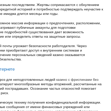
рьезным последствиям. Жертвы соприкасаются с обнулением
кредитной историей и потребностью подтверждать неучастие к
е имиджа длится месяцы или годы.
омное массив информации о предпочтениях, расположении,
матривают публичные аккаунты для подготовки
ие подробностей существования дает возможность
ие или определить ответы на защитные запросы.
 почты угрожает безопасности работодателя. Через
ки приобретают доступ к внутренним системам и
чение персональных сведений казино оказывается
язательства.
тернете
гроз для неподготовленных людей
казино с фриспинами без
уатируют многообразные методы вторжений, рассчитанные на
ий пострадавших. Осознание частых опасностей помогает
риск.
ическую технику получения конфиденциальной информации.
вые сообщения от имени финансовых учреждений или