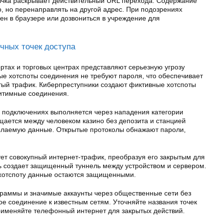
лчка раскрывает действительный URL перехода. Содержание
, но перенаправлять на другой адрес. При подозрениях
ен в браузере или дозвониться в учреждение для
чных точек доступа
ортах и торговых центрах представляют серьезную угрозу
е хотспоты соединения не требуют пароля, что обеспечивает
тый трафик. Киберпреступники создают фиктивные хотспоты
итимные соединения.
 подключениях выполняется через нападения категории
щается между человеком казино без депозита и станцией
ылаемую данные. Открытые протоколы обнажают пароли,
ет совокупный интернет-трафик, преобразуя его закрытым для
ть создает защищенный туннель между устройством и сервером.
 хотспоту данные остаются защищенными.
ограммы и значимые аккаунты через общественные сети без
е соединение к известным сетям. Уточняйте названия точек
Применяйте телефонный интернет для закрытых действий.