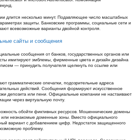
екунд.
ии длится несколько минут. Подавляющее число масштабных
параметрах защиты. Банковские программы, социальные сети и
вают всевозможные варианты двойной контроля.
ьные сайты и сообщения
иальные сообщения от банков, государственных органов или
исты имитируют эмблемы, фирменные цвета и дизайн дизайна
 писем — принудить получателя щелкнуть по ссылке или
ют грамматические опечатки, подозрительные адреса
гательных действий. Сообщения формируют искусственное
розки депозита или пени. Официальные компании не настаивают
ации через виртуальную почту.
можность обойти фиктивных ресурсов. Мошеннические домены
и или незнакомые доменные зоны. Вместо официального
ный вариант с добавлением цифр. Недостаток защищенного
возможную проблему.