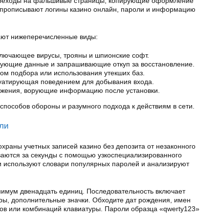
ереходы на фальшивые страницы, копирующие оформление
 прописывают логины казино онлайн, пароли и информацию
ают нижеперечисленные виды:
лючающее вирусы, трояны и шпионские софт.
ующие данные и запрашивающие откуп за восстановление.
ом подбора или использования утекших баз.
уатирующая поведением для добывания входа.
жения, ворующие информацию после установки.
способов обороны и разумного подхода к действиям в сети.
оли
храны учетных записей казино без депозита от незаконного
аются за секунды с помощью узкоспециализированного
 используют словари популярных паролей и анализируют
имум двенадцать единиц. Последовательность включает
ы, дополнительные значки. Обходите дат рождения, имен
бов или комбинаций клавиатуры. Пароли образца «qwerty123»