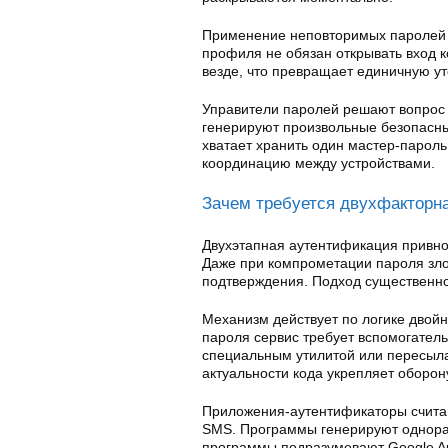
Применение неповторимых паролей д
профиля не обязан открывать вход 
везде, что превращает единичную у
Управители паролей решают вопрос
генерируют произвольные безопасны
хватает хранить один мастер-пароль
координацию между устройствами.
Зачем требуется двухфакторн
Двухэтапная аутентификация привно
Даже при компрометации пароля зло
подтверждения. Подход существенно
Механизм действует по логике двой
пароля сервис требует вспомогатель
специальным утилитой или пересыла
актуальности кода укрепляет оборон
Приложения-аутентификаторы счита
SMS. Программы генерируют однораз
программы подразумевают Google Auth