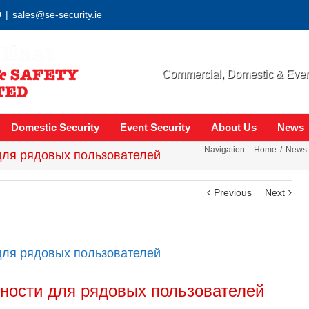
9
|
sales@se-security.ie
Commercial, Domestic & Event
Domestic Security
Event Security
About Us
News
Navigation: -
Home
News
для рядовых пользователей
Previous
Next
для рядовых пользователей
ности для рядовых пользователей