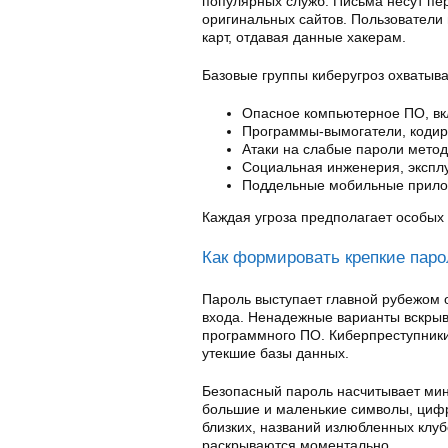
популярных служб. Письма несут п
оригинальных сайтов. Пользователи
карт, отдавая данные хакерам.
Базовые группы киберугроз охватыв
Опасное компьютерное ПО, вк
Программы-вымогатели, кодир
Атаки на слабые пароли метод
Социальная инженерия, экспл
Поддельные мобильные прило
Каждая угроза предполагает особых 
Как формировать крепкие пар
Пароль выступает главной рубежом о
входа. Ненадежные варианты вскрыв
программного ПО. Киберпреступники
утекшие базы данных.
Безопасный пароль насчитывает мин
большие и маленькие символы, цифр
близких, названий излюбленных клу
раскрываются моментально.