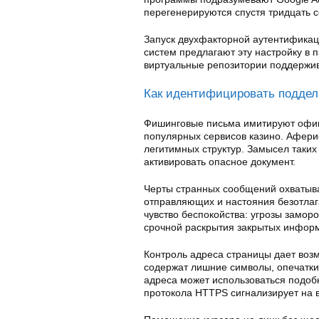
перегенерируются спустя тридцать с
Запуск двухфакторной аутентификац
систем предлагают эту настройку в 
виртуальные репозитории поддержи
Как идентифицировать поддел
Фишинговые письма имитируют офиц
популярных сервисов казино. Афер
легитимных структур. Замысел таких
активировать опасное документ.
Черты странных сообщений охватыва
отправляющих и настояния безотла
чувство беспокойства: угрозы замо
срочной раскрытия закрытых информ
Контроль адреса страницы дает воз
содержат лишние символы, опечатк
адреса может использоваться подоб
протокола HTTPS сигнализирует на 