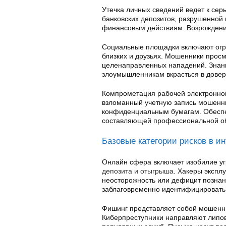
Утечка личных сведений ведет к се
банковских депозитов, разрушенной 
финансовым действиям. Возрождени
Социальные площадки включают огр
близких и друзьях. Мошенники прос
целенаправленных нападений. Знан
злоумышленникам вкрасться в довер
Компрометация рабочей электронной
взломанный учетную запись мошенни
конфиденциальным бумагам. Обеспе
составляющей профессиональной об
Базовые категории рисков в ин
Онлайн сфера включает изобилие у
депозита и отыгрыша
. Хакеры экспл
неосторожность или дефицит познан
заблаговременно идентифицировать 
Фишинг представляет собой мошенн
Киберпреступники направляют липо