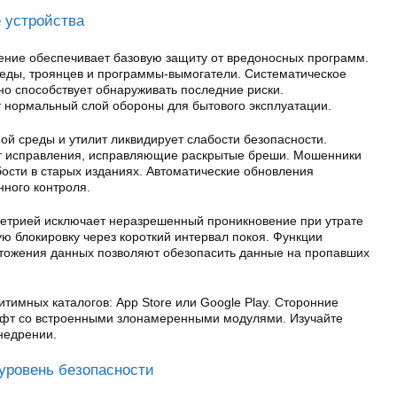
 устройства
ние обеспечивает базовую защиту от вредоносных программ.
еды, троянцев и программы-вымогатели. Систематическое
но способствует обнаруживать последние риски.
 нормальный слой обороны для бытового эксплуатации.
ой среды и утилит ликвидирует слабости безопасности.
т исправления, исправляющие раскрытые бреши. Мошенники
ости в старых изданиях. Автоматические обновления
нного контроля.
етрией исключает неразрешенный проникновение при утрате
ю блокировку через короткий интервал покоя. Функции
тожения данных позволяют обезопасить данные на пропавших
итимных каталогов: App Store или Google Play. Сторонние
офт со встроенными злонамеренными модулями. Изучайте
недрении.
уровень безопасности