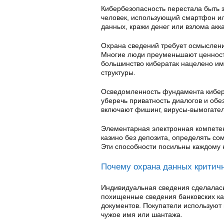
Кибербезопасность перестала быть з
человек, использующий смартфон ил
данных, кражи денег или взлома ак
Охрана сведений требует осмыслени
Многие люди преуменьшают ценность
большинство кибератак нацелено им
структуры.
Осведомленность фундамента киберб
уберечь приватность диалогов и об
включают фишинг, вирусы-вымогател
Элементарная электронная компетен
казино без депозита, определять со
Эти способности посильны каждому ю
Почему охрана данных критич
Индивидуальная сведения сделалас
похищенные сведения банковских ка
документов. Покупатели использую
чужое имя или шантажа.