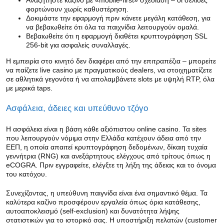
φορτώνουν χωρίς καθυστέρηση.
Δοκιμάστε την εφαρμογή πριν κάνετε μεγάλη κατάθεση, για
να βεβαιωθείτε ότι όλα τα παιχνίδια λειτουργούν ομαλά.
Βεβαιωθείτε ότι η εφαρμογή διαθέτει κρυπτογράφηση SSL
256‑bit για ασφαλείς συναλλαγές.
Η εμπειρία στο κινητό δεν διαφέρει από την επιτραπέζια – μπορείτε
να παίζετε live casino με πραγματικούς dealers, να στοιχηματίζετε
σε αθλητικά γεγονότα ή να απολαμβάνετε slots με υψηλή RTP, όλα
με μερικά taps.
Ασφάλεια, άδειες και υπεύθυνο τζόγο
Η ασφάλεια είναι η βάση κάθε αξιόπιστου online casino. Τα sites
που λειτουργούν νόμιμα στην Ελλάδα κατέχουν άδεια από την
ΕΕΠ, η οποία απαιτεί κρυπτογράφηση δεδομένων, δίκαιη τυχαία
γεννήτρια (RNG) και ανεξάρτητους ελέγχους από τρίτους όπως η
eCOGRA. Πριν εγγραφείτε, ελέγξτε τη λήξη της άδειας και το όνομα
του κατόχου.
Συνεχίζοντας, η υπεύθυνη παιγνίδα είναι ένα σημαντικό θέμα. Τα
καλύτερα καζίνο προσφέρουν εργαλεία όπως όρια κατάθεσης,
αυτοαποκλεισμό (self‑exclusion) και δυνατότητα λήψης
στατιστικών για το ιστορικό σας. Η υποστήριξη πελατών (customer