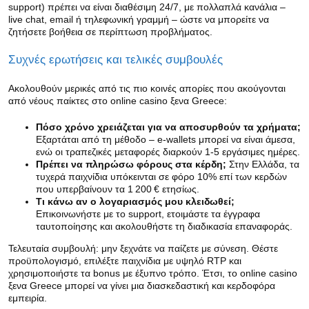
support) πρέπει να είναι διαθέσιμη 24/7, με πολλαπλά κανάλια –
live chat, email ή τηλεφωνική γραμμή – ώστε να μπορείτε να
ζητήσετε βοήθεια σε περίπτωση προβλήματος.
Συχνές ερωτήσεις και τελικές συμβουλές
Ακολουθούν μερικές από τις πιο κοινές απορίες που ακούγονται
από νέους παίκτες στο online casino ξενα Greece:
Πόσο χρόνο χρειάζεται για να αποσυρθούν τα χρήματα;
Εξαρτάται από τη μέθοδο – e‑wallets μπορεί να είναι άμεσα,
ενώ οι τραπεζικές μεταφορές διαρκούν 1‑5 εργάσιμες ημέρες.
Πρέπει να πληρώσω φόρους στα κέρδη;
Στην Ελλάδα, τα
τυχερά παιχνίδια υπόκεινται σε φόρο 10% επί των κερδών
που υπερβαίνουν τα 1 200 € ετησίως.
Τι κάνω αν ο λογαριασμός μου κλειδωθεί;
Επικοινωνήστε με το support, ετοιμάστε τα έγγραφα
ταυτοποίησης και ακολουθήστε τη διαδικασία επαναφοράς.
Τελευταία συμβουλή: μην ξεχνάτε να παίζετε με σύνεση. Θέστε
προϋπολογισμό, επιλέξτε παιχνίδια με υψηλό RTP και
χρησιμοποιήστε τα bonus με έξυπνο τρόπο. Έτσι, το online casino
ξενα Greece μπορεί να γίνει μια διασκεδαστική και κερδοφόρα
εμπειρία.