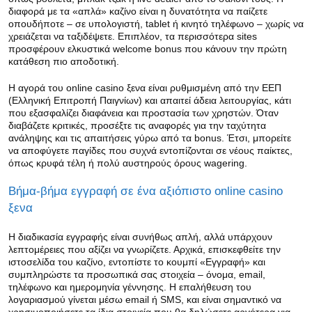
διαφορά με τα «απλά» καζίνο είναι η δυνατότητα να παίζετε
οπουδήποτε – σε υπολογιστή, tablet ή κινητό τηλέφωνο – χωρίς να
χρειάζεται να ταξιδέψετε. Επιπλέον, τα περισσότερα sites
προσφέρουν ελκυστικά welcome bonus που κάνουν την πρώτη
κατάθεση πιο αποδοτική.
Η αγορά του online casino ξενα είναι ρυθμισμένη από την ΕΕΠ
(Ελληνική Επιτροπή Παιγνίων) και απαιτεί άδεια λειτουργίας, κάτι
που εξασφαλίζει διαφάνεια και προστασία των χρηστών. Όταν
διαβάζετε κριτικές, προσέξτε τις αναφορές για την ταχύτητα
ανάληψης και τις απαιτήσεις γύρω από τα bonus. Έτσι, μπορείτε
να αποφύγετε παγίδες που συχνά εντοπίζονται σε νέους παίκτες,
όπως κρυφά τέλη ή πολύ αυστηρούς όρους wagering.
Βήμα‑βήμα εγγραφή σε ένα αξιόπιστο online casino
ξενα
Η διαδικασία εγγραφής είναι συνήθως απλή, αλλά υπάρχουν
λεπτομέρειες που αξίζει να γνωρίζετε. Αρχικά, επισκεφθείτε την
ιστοσελίδα του καζίνο, εντοπίστε το κουμπί «Εγγραφή» και
συμπληρώστε τα προσωπικά σας στοιχεία – όνομα, email,
τηλέφωνο και ημερομηνία γέννησης. Η επαλήθευση του
λογαριασμού γίνεται μέσω email ή SMS, και είναι σημαντικό να
χρησιμοποιήσετε τα ίδια στοιχεία που θα δηλώσετε αργότερα για