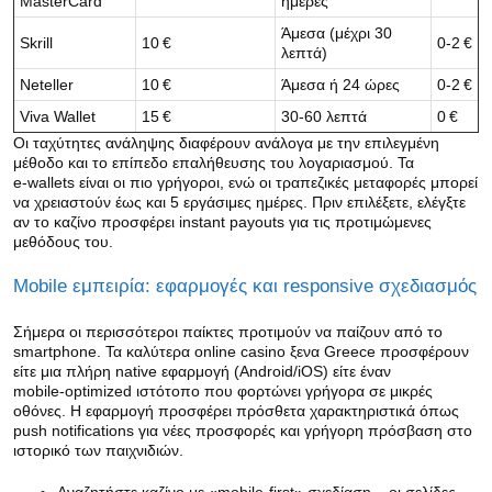
MasterCard
ημέρες
Άμεσα (μέχρι 30
Skrill
10 €
0‑2 €
λεπτά)
Neteller
10 €
Άμεσα ή 24 ώρες
0‑2 €
Viva Wallet
15 €
30‑60 λεπτά
0 €
Οι ταχύτητες ανάληψης διαφέρουν ανάλογα με την επιλεγμένη
μέθοδο και το επίπεδο επαλήθευσης του λογαριασμού. Τα
e‑wallets είναι οι πιο γρήγοροι, ενώ οι τραπεζικές μεταφορές μπορεί
να χρειαστούν έως και 5 εργάσιμες ημέρες. Πριν επιλέξετε, ελέγξτε
αν το καζίνο προσφέρει instant payouts για τις προτιμώμενες
μεθόδους του.
Mobile εμπειρία: εφαρμογές και responsive σχεδιασμός
Σήμερα οι περισσότεροι παίκτες προτιμούν να παίζουν από το
smartphone. Τα καλύτερα online casino ξενα Greece προσφέρουν
είτε μια πλήρη native εφαρμογή (Android/iOS) είτε έναν
mobile‑optimized ιστότοπο που φορτώνει γρήγορα σε μικρές
οθόνες. Η εφαρμογή προσφέρει πρόσθετα χαρακτηριστικά όπως
push notifications για νέες προσφορές και γρήγορη πρόσβαση στο
ιστορικό των παιχνιδιών.
Αναζητήστε καζίνο με «mobile‑first» σχεδίαση – οι σελίδες