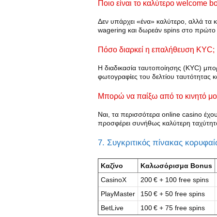
Ποιο είναι το καλύτερο welcome b
Δεν υπάρχει «ένα» καλύτερο, αλλά τα 
wagering και δωρεάν spins στο πρώτο 
Πόσο διαρκεί η επαλήθευση KYC;
Η διαδικασία ταυτοποίησης (KYC) μπο
φωτογραφίες του δελτίου ταυτότητας κ
Μπορώ να παίξω από το κινητό μο
Ναι, τα περισσότερα online casino έχ
προσφέρει συνήθως καλύτερη ταχύτητα 
7. Συγκριτικός πίνακας κορυφαί
Καζίνο
Καλωσόρισμα Bonus
CasinoX
200 € + 100 free spins
PlayMaster
150 € + 50 free spins
BetLive
100 € + 75 free spins