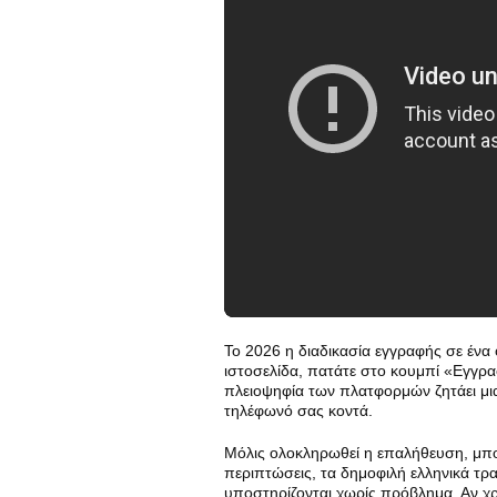
Το 2026 η διαδικασία εγγραφής σε ένα o
ιστοσελίδα, πατάτε στο κουμπί «Εγγραφ
πλειοψηφία των πλατφορμών ζητάει μι
τηλέφωνό σας κοντά.
Μόλις ολοκληρωθεί η επαλήθευση, μπορ
περιπτώσεις, τα δημοφιλή ελληνικά τραπ
υποστηρίζονται χωρίς πρόβλημα. Αν χρε