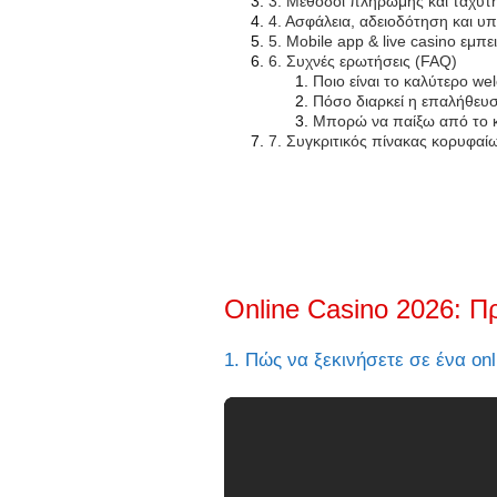
3. Μέθοδοι πληρωμής και ταχύτ
4. Ασφάλεια, αδειοδότηση και υπ
5. Mobile app & live casino εμπε
6. Συχνές ερωτήσεις (FAQ)
Ποιο είναι το καλύτερο w
Πόσο διαρκεί η επαλήθευ
Μπορώ να παίξω από το κ
7. Συγκριτικός πίνακας κορυφαίω
Online Casino 2026: Π
1. Πώς να ξεκινήσετε σε ένα onl