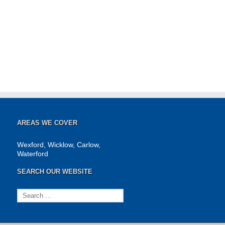
AREAS WE COVER
Wexford, Wicklow, Carlow,
Waterford
SEARCH OUR WEBSITE