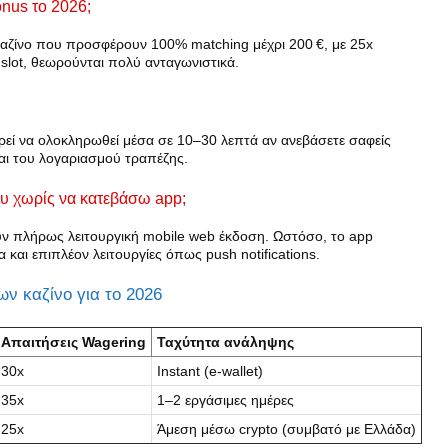
onus το 2026;
καζίνο που προσφέρουν 100% matching μέχρι 200 €, με 25x
slot, θεωρούνται πολύ ανταγωνιστικά.
ρεί να ολοκληρωθεί μέσα σε 10–30 λεπτά αν ανεβάσετε σαφείς
αι του λογαριασμού τραπέζης.
υ χωρίς να κατεβάσω app;
ουν πλήρως λειτουργική mobile web έκδοση. Ωστόσο, το app
και επιπλέον λειτουργίες όπως push notifications.
ων καζίνο για το 2026
Απαιτήσεις Wagering
Ταχύτητα ανάληψης
30x
Instant (e‑wallet)
35x
1–2 εργάσιμες ημέρες
25x
Άμεση μέσω crypto (συμβατό με Ελλάδα)