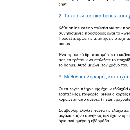
chat.
2. Τα πιο ελκυστικά bonus και 
Κάθε online casino παλεύει για την π
συνηθισμένες προσφορές είναι το «welc
Προσέξτε όμως τις απαιτήσεις στοιχη
bonus.
Ένα πρακτικό tip: προτιμήστε τα καζ
σας επιτρέπουν να επιλέξετε το παιχνίδι
το bonus. Αυτό μειώνει τον χρόνο που 
3. Μέθοδοι πληρωμής και ταχύ
Οι επιλογές πληρωμής έχουν εξελιχθεί
τραπεζικές μεταφορές, prepaid κάρτε
κυμαίνεται από άμεσες (instant payout
Συμβουλή: ελέγξτε πάντα τις ελάχιστες 
μεγάλα καζίνο συνήθως δεν έχουν όρια 
όρια ανά ημέρα ή εβδομάδα.