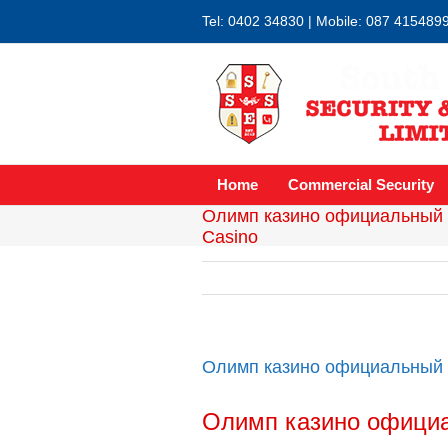
Tel: 0402 34830 | Mobile: 087 415489
Home
Commercial Security
Олимп казино официальный с
Casino
Олимп казино официальный с
Олимп казино официа