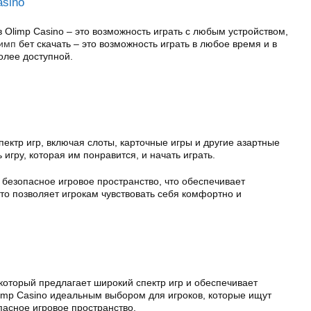
sino
 Olimp Casino – это возможность играть с любым устройством,
имп
бет скачать – это возможность играть в любое время и в
олее доступной.
ектр игр, включая слоты, карточные игры и другие азартные
 игру, которая им понравится, и начать играть.
т безопасное игровое пространство, что обеспечивает
Это позволяет игрокам чувствовать себя комфортно и
который предлагает широкий спектр игр и обеспечивает
limp Casino идеальным выбором для игроков, которые ищут
асное игровое пространство.