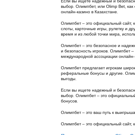
Если вы ищете надежный и безопасны
выбор. Олимпбет, или Olimp Bet, ка
онлайн-казино в Казахстане.
Олимпбет – это официальный сайт, к
слоты, карточные игры, рулетку и др
время и из любой точки мира, испол
Олимпбет – это безопасное и надеж
и безопасность игроков. Олимпбет –
международной ассоциации онлайн-к
Олимпбет предлагает игрокам широк
реферальные бонусы и другие. Олимп
выгоды.
Если вы ищете надежный и безопасны
выбор. Олимпбет – это официальный 
бонусов.
Олимпбет – это ваш путь к выигрыш
Олимпбет – это официальный сайт, к