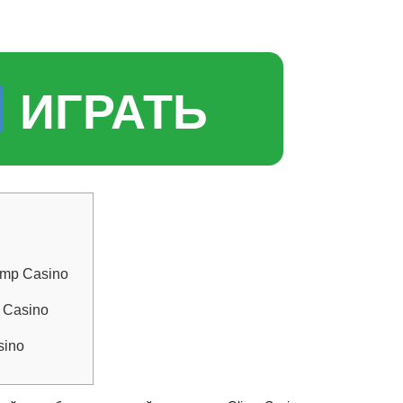
ИГРАТЬ
imp Casino
p Casino
sino