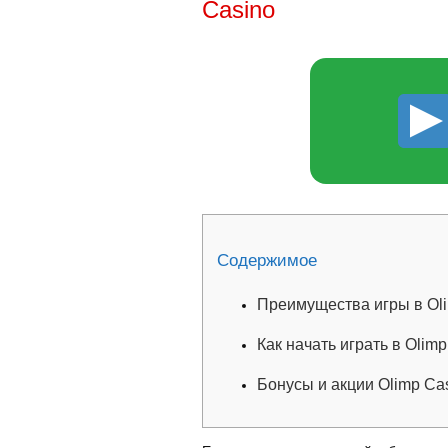
Casino
Содержимое
Преимущества игры в Ol
Как начать играть в Olim
Бонусы и акции Olimp Ca