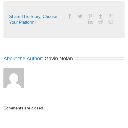
pénzes
fizetési
módok
Share This Story, Choose
–
Your Platform!
részletes
útmutató
2026
About the Author: 
Gavin Nolan
Comments are closed.