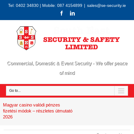
Tel: 0402 34830 | Mobile: 087 4154899
|
sales@se-security.ie
Commercial, Domestic & Event Security - We offer peace
of mind
Go to...
Magyar casino valódi pénzes
fizetési módok – részletes útmutató
2026