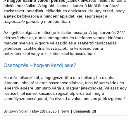
A
magyar casino valódi pénzes
játékok élvezete mellett fontos a
felelős hozzáállás. A legtöbb licencelt kaszinó kínál önkorlátozó
eszközöket: betétlimit, időkorlát és önkizárás. Ha úgy érzed, hogy
a játék befolyásolja a mindennapjaidat, kérj segítséget a
responsible gambling
menüpontban.
Az ügyfélszolgálat minősége kulcsfontosságú. A top kaszinók 24/7
elérhető chat‑et, e‑mail támogatást és telefonos vonalat kínálnak
magyar nyelven. A gyors válaszidő és a szakértői tanácsadás
jelentősen csökkenti a frusztrációt, ha kérdésed van a
befizetésekkel vagy a kifizetésekkel kapcsolatban.
Összegzés – hogyan kezdj bele?
Ha már felkészültél, a legegyszerűbb út a
hellodiy.hu
oldalra
látogatni, ahol részletes összehasonlítások, friss bónuszkódok és
lépésről‑lépésre útmutató várja a magyar játékosokat. Válassz egy
licencelt, jól ismert kaszinót, regisztrálj, erősítsd meg a
személyazonosságodat, és élvezd a valódi pénzes játék izgalmát!
on
By
Gavin Nolan
|
May 28th, 2026
|
News
|
Comments Off
Magyar
casino
valódi