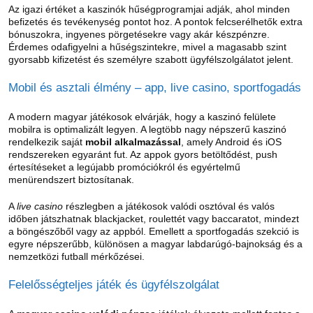
Az igazi értéket a kaszinók hűségprogramjai adják, ahol minden
befizetés és tevékenység pontot hoz. A pontok felcserélhetők extra
bónuszokra, ingyenes pörgetésekre vagy akár készpénzre.
Érdemes odafigyelni a hűségszintekre, mivel a magasabb szint
gyorsabb kifizetést és személyre szabott ügyfélszolgálatot jelent.
Mobil és asztali élmény – app, live casino, sportfogadás
A modern magyar játékosok elvárják, hogy a kaszinó felülete
mobilra is optimalizált legyen. A legtöbb nagy népszerű kaszinó
rendelkezik saját
mobil alkalmazással
, amely Android és iOS
rendszereken egyaránt fut. Az appok gyors betöltődést, push
értesítéseket a legújabb promóciókról és egyértelmű
menürendszert biztosítanak.
A
live casino
részlegben a játékosok valódi osztóval és valós
időben játszhatnak blackjacket, roulettét vagy baccaratot, mindezt
a böngészőből vagy az appból. Emellett a sportfogadás szekció is
egyre népszerűbb, különösen a magyar labdarúgó-bajnokság és a
nemzetközi futball mérkőzései.
Felelősségteljes játék és ügyfélszolgálat