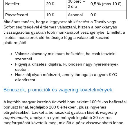
30 perc –
Neteller
20 €
0,5 % (max 10 €)
2 óra
Paysafecard
10 €
Azonnal
0 €
Általános tanács, hogy a leggyorsabb kifizetést a Trustly vagy
Sofort segítségével érdemes választani, hiszen a bankkártyás
visszaigazolás gyakran több munkanapot vesz igénybe. Emellett a
fizetési módszerek elérhetősége függ a választott kaszinó
platformjától.
Válassz alacsony minimum befizetést, ha csak tesztelni
szeretnél.
Figyelj a kifizetési díjakra, különösen nagy nyeremények
esetén.
Használj olyan módszert, amely támogatja a gyors KYC
ellenőrzést.
Bónuszok, promóciók és wagering követelmények
A legtöbb magyar kaszinó üdvözlő bónuszként 100 % -os befizetési
bónuszt kínál, legfeljebb 200 € értékben, plusz ingyenes
pörgetésekkel. Ezeket a bónuszokat gyakran kísérik
wagering
requirements
, amelyek a nyeremények legalább 30‑szoros
megforgatását követelik meg, mielőtt a pénz visszavonható lenne.