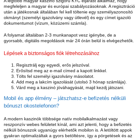
A legtöbb magyar kaszinó szigorú KYC eljárást alkalmaz, hogy
megfeleljen a magyar és európai szabályozásoknak. A regisztráció
után a játékosnak általában fel kell töltenie egy személyazonosító
okmányt (személyi igazolvány vagy útlevél) és egy címet igazoló
dokumentumot (vízum, közüzemi számla).
A folyamat általában 2‑3 munkanapot vesz igénybe, de a
gyorsabb, digitális megoldások már 24 órán belül is elvégezhetők.
Lépések a biztonságos fiók létrehozásához
Regisztrálj egy egyedi, erős jelszóval.
Erősítsd meg az e‑mail címed a kapott linkkel.
Tölts fel személyi igazolvány másolatot.
Add meg a lakcím igazolását (utolsó 3 hónap számlája).
Várd meg a kaszinó jóváhagyását, majd kezdj játszani.
Mobil és app élmény – játszhatsz‑e befizetés nélküli
bónuszt okostelefonon?
A modern kaszinók többsége natív mobilalkalmazást vagy
reszponzív webes felületet kínál, ami azt jelenti, hogy a befizetés
nélküli bónuszok ugyanúgy elérhetők mobilon is. A letöltött appok
gyakran optimalizáltak a gyors betöltésre, így a pörgetések és az