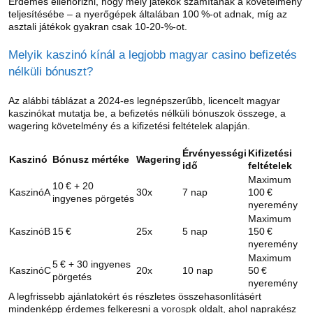
Érdemes ellenőrizni, hogy mely játékok számítanak a követelmény
teljesítésébe – a nyerőgépek általában 100 %‑ot adnak, míg az
asztali játékok gyakran csak 10‑20‑%‑ot.
Melyik kaszinó kínál a legjobb magyar casino befizetés
nélküli bónuszt?
Az alábbi táblázat a 2024-es legnépszerűbb, licencelt magyar
kaszinókat mutatja be, a befizetés nélküli bónuszok összege, a
wagering követelmény és a kifizetési feltételek alapján.
Érvényességi
Kifizetési
Kaszinó
Bónusz mértéke
Wagering
idő
feltételek
Maximum
10 € + 20
KaszinóA
30x
7 nap
100 €
ingyenes pörgetés
nyeremény
Maximum
KaszinóB
15 €
25x
5 nap
150 €
nyeremény
Maximum
5 € + 30 ingyenes
KaszinóC
20x
10 nap
50 €
pörgetés
nyeremény
A legfrissebb ajánlatokért és részletes összehasonlításért
mindenképp érdemes felkeresni a
vorospk
oldalt, ahol naprakész