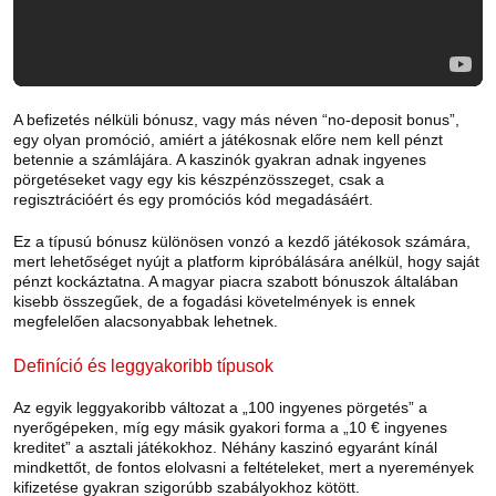
A befizetés nélküli bónusz, vagy más néven “no‑deposit bonus”,
egy olyan promóció, amiért a játékosnak előre nem kell pénzt
betennie a számlájára. A kaszinók gyakran adnak ingyenes
pörgetéseket vagy egy kis készpénzösszeget, csak a
regisztrációért és egy promóciós kód megadásáért.
Ez a típusú bónusz különösen vonzó a kezdő játékosok számára,
mert lehetőséget nyújt a platform kipróbálására anélkül, hogy saját
pénzt kockáztatna. A magyar piacra szabott bónuszok általában
kisebb összegűek, de a fogadási követelmények is ennek
megfelelően alacsonyabbak lehetnek.
Definíció és leggyakoribb típusok
Az egyik leggyakoribb változat a „100 ingyenes pörgetés” a
nyerőgépeken, míg egy másik gyakori forma a „10 € ingyenes
kreditet” a asztali játékokhoz. Néhány kaszinó egyaránt kínál
mindkettőt, de fontos elolvasni a feltételeket, mert a nyeremények
kifizetése gyakran szigorúbb szabályokhoz kötött.