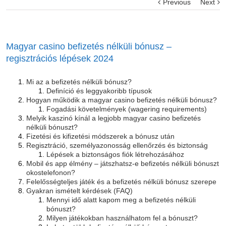
Previous
Next
Magyar casino befizetés nélküli bónusz –
regisztrációs lépések 2024
Mi az a befizetés nélküli bónusz?
Definíció és leggyakoribb típusok
Hogyan működik a magyar casino befizetés nélküli bónusz?
Fogadási követelmények (wagering requirements)
Melyik kaszinó kínál a legjobb magyar casino befizetés
nélküli bónuszt?
Fizetési és kifizetési módszerek a bónusz után
Regisztráció, személyazonosság ellenőrzés és biztonság
Lépések a biztonságos fiók létrehozásához
Mobil és app élmény – játszhatsz‑e befizetés nélküli bónuszt
okostelefonon?
Felelősségteljes játék és a befizetés nélküli bónusz szerepe
Gyakran ismételt kérdések (FAQ)
Mennyi idő alatt kapom meg a befizetés nélküli
bónuszt?
Milyen játékokban használhatom fel a bónuszt?