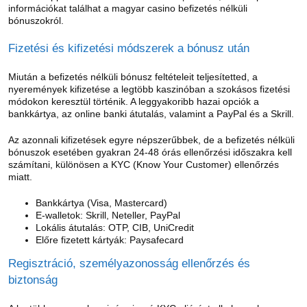
információkat találhat a magyar casino befizetés nélküli
bónuszokról.
Fizetési és kifizetési módszerek a bónusz után
Miután a befizetés nélküli bónusz feltételeit teljesítetted, a
nyeremények kifizetése a legtöbb kaszinóban a szokásos fizetési
módokon keresztül történik. A leggyakoribb hazai opciók a
bankkártya, az online banki átutalás, valamint a PayPal és a Skrill.
Az azonnali kifizetések egyre népszerűbbek, de a befizetés nélküli
bónuszok esetében gyakran 24‑48 órás ellenőrzési időszakra kell
számítani, különösen a KYC (Know Your Customer) ellenőrzés
miatt.
Bankkártya (Visa, Mastercard)
E‑walletok: Skrill, Neteller, PayPal
Lokális átutalás: OTP, CIB, UniCredit
Előre fizetett kártyák: Paysafecard
Regisztráció, személyazonosság ellenőrzés és
biztonság