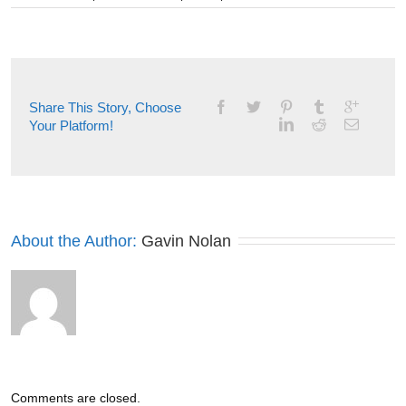
Как
работают
рекламные
алгоритмам:
принципам
и
Share This Story, Choose
механика
Your Platform!
About the Author: 
Gavin Nolan
Comments are closed.