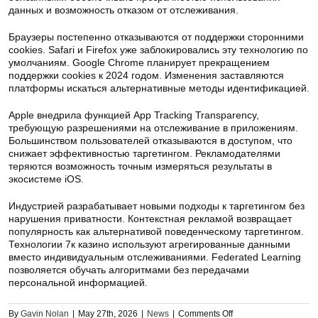
данных и возможность отказом от отслеживания.
Браузеры постепенно отказываются от поддержки сторонними
cookies. Safari и Firefox уже заблокировались эту технологию по
умолчаниям. Google Chrome планирует прекращением
поддержки cookies к 2024 годом. Изменения заставляются
платформы искаться альтернативные методы идентификацией.
Apple внедрила функцией App Tracking Transparency,
требующую разрешениями на отслеживание в приложениям.
Большинством пользователей отказываются в доступом, что
снижает эффективностью таргетингом. Рекламодателями
теряются возможность точным измеряться результаты в
экосистеме iOS.
Индустрией разрабатывает новыми подходы к таргетингом без
нарушения приватности. Контекстная рекламой возвращает
популярность как альтернативой поведенческому таргетингом.
Технологии 7к казино используют агрегированные данными
вместо индивидуальным отслеживаниями. Federated Learning
позволяется обучать алгоритмами без передачами
персональной информацией.
on
By
Gavin Nolan
|
May 27th, 2026
|
News
|
Comments Off