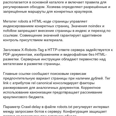
располагается в основной каталоге и включает правила для
регулирования обходом. Хозяева определяют разрешённые и
запрещённые маршруты для конкретных краулеров.
Метатег robots в HTML-коде страницы управляет
индексированием конкретных страниц. Значения noindex и
nofollow запрещают внесение страницы в индекс и переход по
ссылкам. Совмещение значений гарантирует адаптивное
контроль присутствием материала.
Заголовок X-Robots-Tag в HTTP-ответе сервера задействуется к
PDF-документам, изображениям и видеофайлам без HTML-
разметки. Серверные инструкции обладают первенство над
метатегами в разметке страницы.
Главные ссылки сообщают поисковым сервисам
предпочтительную вариант страницы при наличии дублей. Тег
link с атрибутом rel canonical консолидирует факторы
ранжирования для аналогичных документов. Корректное
использование канонизации предотвращает рассеивание
краулингового бюджета.
Параметр Crawl-delay в файле robots.txt регулирует интервал
между запросами ботов к серверу. Конфигурация защищает