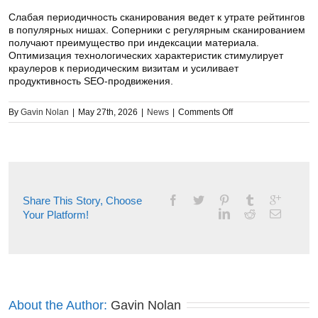
Слабая периодичность сканирования ведет к утрате рейтингов
в популярных нишах. Соперники с регулярным сканированием
получают преимущество при индексации материала.
Оптимизация технологических характеристик стимулирует
краулеров к периодическим визитам и усиливает
продуктивность SEO-продвижения.
on
By
Gavin Nolan
|
May 27th, 2026
|
News
|
Comments Off
Как
работают
поисковые
боты
и
зачем
Share This Story, Choose
они
Your Platform!
требуются
About the Author: 
Gavin Nolan