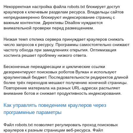
Некорректная настройка файла robots.txt блокирует доступ
краулеров к ключевым разделам ресурса. Владельцы сайтов
непреднамеренно блокируют индексирование страниц с
важным контентом. Директивы Disallow нуждаются
внимательной проверки перед размещением.
Низкая темп отклика сервера принуждает краулеров снижать
число запросов к ресурсу. Программы самостоятельно снижают
частоту обхода при замедлениях открытия. Оптимизация
хостинга решает проблему низкого ответа.
Бесконечные переадресации и циклические ссылки
дезориентируют поисковых роботов Вулкан и используют
краулинговый бюджет. Последовательности редиректов длиной
более трёх переходов мешают получению конечной страницы.
Повторение материала на разных URL-адресах распыляет
внимание ботов и снижает продуктивность индексирования.
Как управлять поведением краулеров через
программные параметры
Файл robots.txt позволяет регулировать проход поисковых
краулеров к разным страницам веб-ресурса. Файл