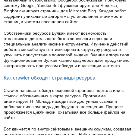
названиями и свойствами. Googlebot обслуживает поисковую
систему Google, Yandex Bot функционирует для Яндекса,
Bingbot сканирует страницы для Microsoft Bing. Каждая робот
содержит уникальные алгоритмы установления значимости
страниц и частоты посещения сайтов.
Собственники ресурсов Вулкан имеют возможность
отслеживать деятельность ботов через логи сервера и
специальные аналитические инструменты. Изучение действий
роботов способствует оптимизировать структуру ресурса и
улучшить присутствие в поисковой выдаче. Знание алгоритмов
функционирования Вулкан казино краулеров дает продуктивно
контролировать процессом обхода и индексации контента.
Как crawler обходит страницы ресурса
Crawler начинает обход с основной страницы портала или с
ссылок, обозначенных в карте ресурса. Программа
анализирует HTML-код, находит все доступные ссылки и
добавляет их в очередь для будущего посещения. Процесс
продолжается циклически, охватывая всё больше файлов на
сайте.
Бот движется по внутрисайтовым и внешним ссылкам, создавая
иерархическую архитектуру портала. Робот принимает