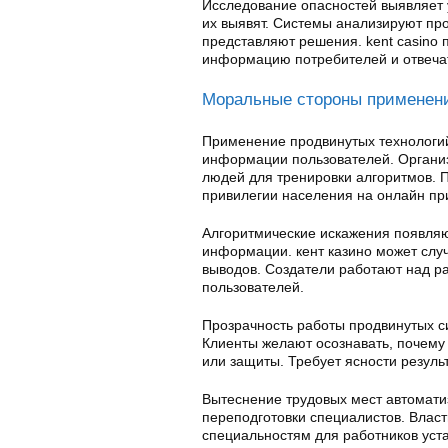
Исследование опасностей выявляет 
их выявят. Системы анализируют пр
представляют решения. kent casino
информацию потребителей и отвечат
Моральные стороны применен
Применение продвинутых технологий
информации пользователей. Организ
людей для тренировки алгоритмов. 
привилегии населения на онлайн пр
Алгоритмические искажения появляю
информации. кент казино может слу
выводов. Создатели работают над р
пользователей.
Прозрачность работы продвинутых с
Клиенты желают осознавать, почему
или защиты. Требует ясности резул
Вытеснение трудовых мест автомати
переподготовки специалистов. Влас
специальностям для работников уст