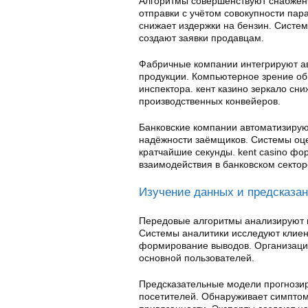
Алгоритмы совершенствуют снабженч
отправки с учётом совокупности па
снижает издержки на бензин. Систе
создают заявки продавцам.
Фабричные компании интегрируют а
продукции. Компьютерное зрение об
инспектора. кент казино зеркало сн
производственных конвейеров.
Банковские компании автоматизирую
надёжности заёмщиков. Системы оц
кратчайшие секунды. kent casino фо
взаимодействия в банковском сектор
Изучение данных и предсказа
Передовые алгоритмы анализируют 
Системы аналитики исследуют клиен
формирование выводов. Организаци
основной пользователей.
Предсказательные модели прогнозир
посетителей. Обнаруживает симптом