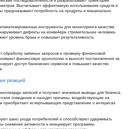
еские последовательности и разрабатывают траектории
раметров. Высчитывает эффективную использование средств и
мы предсказывают потребность на продукты и машинально
втоматизированные инструменты для мониторинга качества
наруживает дефекты на конвейере стремительнее человека-
ижает уровень брака и повышает результативность
т обработку заёмных запросов и проверку финансовой
енивают финансовую хронологию и выносят постановления за
рсирует доступ банковских сервисов и повышает качество
е.
ние реакций
миллиарды записей и получают значимые выводы для бизнеса.
тское поведение и находят причины, воздействующие на
и приобретают исчерпывающее представление о интересах
уют шанс ухода потребителей и способствуют удерживать
ы снижения активности и инициирует программы