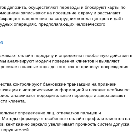
ток депозита, осуществляют переводы и блокируют карты по
омощники записывают на посещение к врачу и рассылают
окращает напряжение на сотрудников колл-центров и даёт
рудных операциях, предполагающих человеческого
оз
еживают онлайн передачу и определяют необычную действия в
тмы анализируют модели поведения клиентов и выявляют
ресекает опасные коды до того, как те принесут повреждения
ства контролируют банковские транзакции на признаки
ранзакции с историческими информацией и находит необычное
приостанавливают подозрительные переводы и запрашивают
сти клиента.
ользует определение лиц, отпечатков пальцев и
. Методы формируют особенные онлайн профили клиентов на
. кент казино зеркало увеличивает прочность систем допуска
 нарушителей.