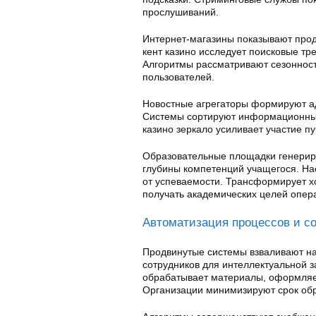
прослушиваний.
Интернет-магазины показывают прод
кент казино исследует поисковые тр
Алгоритмы рассматривают сезонност
пользователей.
Новостные агрегаторы формируют ад
Системы сортируют информационный
казино зеркало усиливает участие п
Образовательные площадки генерир
глубины компетенций учащегося. На
от успеваемости. Трансформирует х
получать академических целей опер
Автоматизация процессов и с
Продвинутые системы взваливают на
сотрудников для интеллектуальной 
обрабатывает материалы, оформляе
Организации минимизируют срок обра