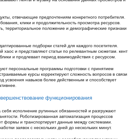
укты, отвечающие предпочтениям конкретного потребителя.
ебования, клики и продолжительность просмотра ресурсов.
ь, территориальное положение и демографические признаки
аптированные подборки статей для каждого посетителя.
 хаос и представляют статьи по релевантным сюжетам. кент
ублики и продлевает период взаимодействия с ресурсом.
уют персональные программы подготовки с принятием
страиваемые курсы корректируют сложность вопросов в связи
од усвоения навыков более действенным и способствует
ативнее.
овершенствование функционирования
 себя исполнение рутинных обязанностей и разгружают
занятости. Роботизированная автоматизация процессов
т формы и транспортирует данные между системами.
ботки заявок с нескольких дней до нескольких минут.