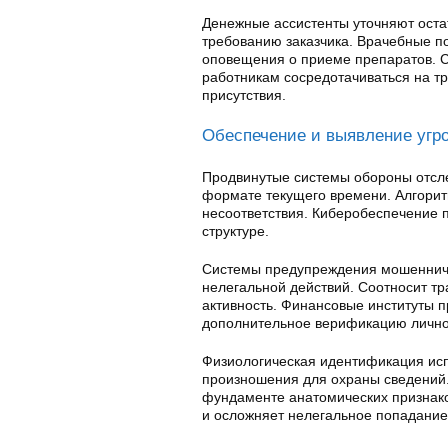
Денежные ассистенты уточняют оста
требованию заказчика. Врачебные п
оповещения о приеме препаратов. С
работникам сосредотачиваться на т
присутствия.
Обеспечение и выявление угр
Продвинутые системы обороны отсл
формате текущего времени. Алгори
несоответствия. Киберобеспечение п
структуре.
Системы предупреждения мошенниче
нелегальной действий. Соотносит т
активность. Финансовые институты 
дополнительное верификацию лично
Физиологическая идентификация исп
произношения для охраны сведений
фундаменте анатомических признаков
и осложняет нелегальное попадание