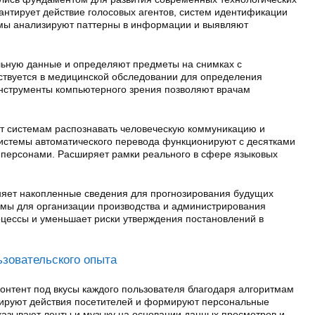
антирует действие голосовых агентов, систем идентификации
тмы анализируют паттерны в информации и выявляют
льную данные и определяют предметы на снимках с
ствуется в медицинской обследовании для определения
нструменты компьютерного зрения позволяют врачам
ет системам распознавать человеческую коммуникацию и
истемы автоматического перевода функционируют с десятками
 персонами. Расширяет рамки реального в сфере языковых
няет накопленные сведения для прогнозирования будущих
емы для организации производства и администрирования
оцессы и уменьшает риски утверждения постановлений в
зовательского опыта
онтент под вкусы каждого пользователя благодаря алгоритмам
ируют действия посетителей и формируют персональные
казывают ленты и музыку на основании данных просмотров и