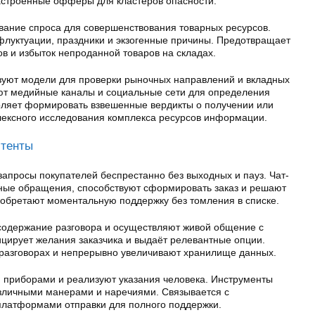
астроенные офферы для кластеров опасности.
ание спроса для совершенствования товарных ресурсов.
луктуации, праздники и экзогенные причины. Предотвращает
в и избыток непроданной товаров на складах.
зуют модели для проверки рыночных направлений и вкладных
ют медийные каналы и социальные сети для определения
воляет формировать взвешенные вердикты о получении или
лексного исследования комплекса ресурсов информации.
стенты
апросы покупателей беспрестанно без выходных и пауз. Чат-
ные обращения, способствуют сформировать заказ и решают
иобретают моментальную поддержку без томления в списке.
содержание разговора и осуществляют живой общение с
ицирует желания заказчика и выдаёт релевантные опции.
разговорах и непрерывно увеличивают хранилище данных.
 приборами и реализуют указания человека. Инструменты
зличными манерами и наречиями. Связывается с
латформами отправки для полного поддержки.