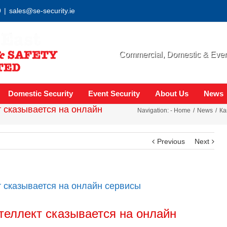
9
|
sales@se-security.ie
Commercial, Domestic & Event
Domestic Security
Event Security
About Us
News
т сказывается на онлайн
Navigation: -
Home
News
Ка
Previous
Next
т сказывается на онлайн сервисы
теллект сказывается на онлайн