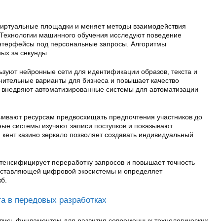
виртуальные площадки и меняет методы взаимодействия
 Технологии машинного обучения исследуют поведение
нтерфейсы под персональные запросы. Алгоритмы
ых за секунды.
уют нейронные сети для идентификации образов, текста и
лнительные варианты для бизнеса и повышает качество
 внедряют автоматизированные системы для автоматизации
чивают ресурсам предвосхищать предпочтения участников до
ые системы изучают записи поступков и показывают
ент казино зеркало позволяет создавать индивидуальный
енсифицирует переработку запросов и повышает точность
оставляющей цифровой экосистемы и определяет
б.
та в передовых разработках
лись фундаментом для развития современных технологических