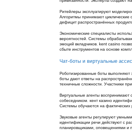
привязанности. Эксперты создают н
Ритейлеры эксплуатируют моделиров
Алгоритмы принимают циклические ф
дефицит распространённых продукто
Экономические специалисты исполь
вероятностей. Системы обрабатыва
эмоций вкладчиков. kent casino поз
сбыте инструментов на основе комп
Чат-боты и виртуальные асси
Роботизированные боты выполняют з
боты дают ответы на распространён
техничные сложности. Участники пр
Виртуальные агенты воспринимают 
собеседником. кент казино идентиф
Системы обучаются на фактических 
Звуковые агенты регулируют умными
идентификации речи действуют с ра
планировщиками, оповещениями и п