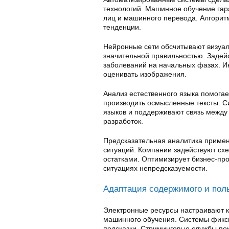
технологий. Машинное обучение гар
лиц и машинного перевода. Алгори
тенденции.
Нейронные сети обсчитывают визуа
значительной правильностью. Задей
заболеваний на начальных фазах. И
оценивать изображения.
Анализ естественного языка помога
производить осмысленные тексты. С
языков и поддерживают связь между
разработок.
Предсказательная аналитика приме
ситуаций. Компании задействуют сх
остатками. Оптимизирует бизнес-пр
ситуациях непредсказуемости.
Адаптация содержимого и поль
Электронные ресурсы настраивают к
машинного обучения. Системы фикс
подсказки. Стриминговые службы по