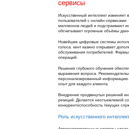
сервисы
Искусственный интеллект изменяет 
пользователей с онлайн-сервисами.
миллионов людей и подстраивают и
обсчитывают огромные объёмы данн
Новейшие цифровые системы использ
голоса. кент казино открывает допо
обслуживания потребителей. Фирмы
операций.
Решения глубокого обучения обеспе
выражения вопроса. Рекомендательн
персонализированный информацию. к
опыт для каждого клиента.
Внедрение продвинутых решений инт
реакций. Делается неотъемлемой с
конкурентоспособность текущих служ
Роль искусственного интеллек
Автоматизированные системы сдела