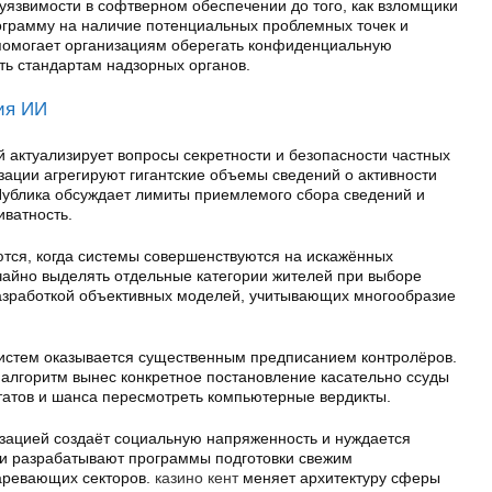
уязвимости в софтверном обеспечении до того, как взломщики
ограмму на наличие потенциальных проблемных точек и
 помогает организациям оберегать конфиденциальную
ь стандартам надзорных органов.
ия ИИ
 актуализирует вопросы секретности и безопасности частных
ации агрегируют гигантские объемы сведений о активности
Публика обсуждает лимиты приемлемого сбора сведений и
иватность.
тся, когда системы совершенствуются на искажённых
чайно выделять отдельные категории жителей при выборе
азработкой объективных моделей, учитывающих многообразие
истем оказывается существенным предписанием контролёров.
 алгоритм вынес конкретное постановление касательно ссуды
ьтатов и шанса пересмотреть компьютерные вердикты.
зацией создаёт социальную напряженность и нуждается
ти разрабатывают программы подготовки свежим
аревающих секторов.
казино кент
меняет архитектуру сферы