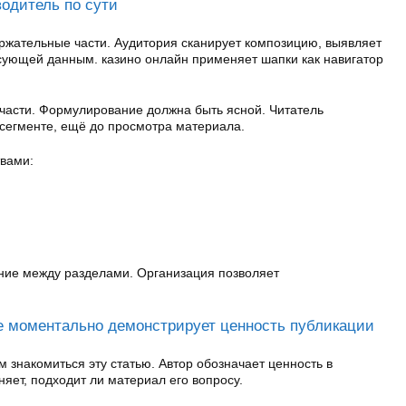
водитель по сути
ржательные части. Аудитория сканирует композицию, выявляет
есующей данным. казино онлайн применяет шапки как навигатор
части. Формулирование должна быть ясной. Читатель
 сегменте, ещё до просмотра материала.
твами:
м
ние между разделами. Организация позволяет
ое моментально демонстрирует ценность публикации
м знакомиться эту статью. Автор обозначает ценность в
няет, подходит ли материал его вопросу.