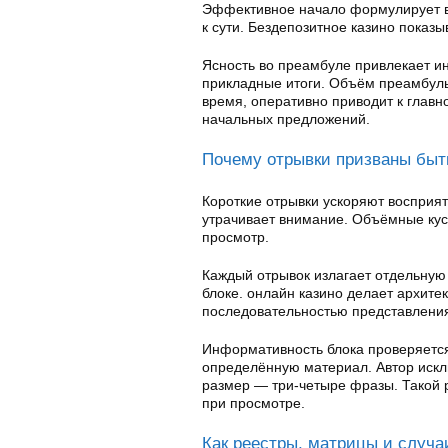
Эффективное начало формулирует во
к сути. Бездепозитное казино показы
Ясность во преамбуле привлекает и
прикладные итоги. Объём преамбулы
время, оперативно приводит к главн
начальных предложений.
Почему отрывки призваны быт
Короткие отрывки ускоряют восприя
утрачивает внимание. Объёмные ку
просмотр.
Каждый отрывок излагает отдельную
блоке. онлайн казино делает архитек
последовательностью представлени
Информативность блока проверяется
определённую материал. Автор иск
размер — три-четыре фразы. Такой 
при просмотре.
Как реестры, матрицы и случ