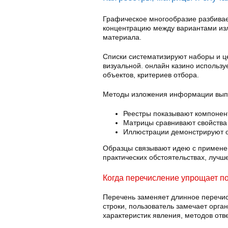
Графическое многообразие разбивае
концентрацию между вариантами из
материала.
Списки систематизируют наборы и це
визуальной. онлайн казино использу
объектов, критериев отбора.
Методы изложения информации вып
Реестры показывают компонен
Матрицы сравнивают свойства
Иллюстрации демонстрируют 
Образцы связывают идею с примене
практических обстоятельствах, лучш
Когда перечисление упрощает п
Перечень заменяет длинное перечис
строки, пользователь замечает орга
характеристик явления, методов отве