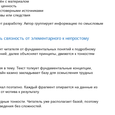
сён с материалом
 ценность
остоверными источниками
ивы или следствия
т разработку. Автор группирует информацию по смысловым
ть связность от элементарного к непростому
ит читателя от фундаментальных понятий к подробному
ений, далее объясняет принципы, движется к тонкостям
я в тему. Текст толкует фундаментальные концепции,
айн казино закладывает базу для осмысления трудных
ал поэтапно. Каждый фрагмент опирается на данные из
от мотива к результату.
ные тонкости. Читатель уже располагает базой, поэтому
едения без сложностей.