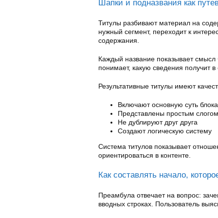
Шапки и подназвания как путе
Титулы разбивают материал на соде
нужный сегмент, переходит к интер
содержания.
Каждый название показывает смысл 
понимает, какую сведения получит в
Результативные титулы имеют качес
Включают основную суть блока
Представлены простым слого
Не дублируют друг друга
Создают логическую систему
Система титулов показывает отноше
ориентироваться в контенте.
Как составлять начало, котор
Преамбула отвечает на вопрос: заче
вводных строках. Пользователь выяс