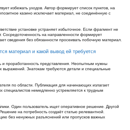
вует избежать уходов. Автор формирует список пунктов, на
депозитное казино исключает материал, не соединённую с
ветствие установке устраняет избыточное. Если фрагмент не
т. Сосредоточенность на направленности формирует
тает сведения без обязанности просеивать побочную материал.
тся материал и какой вывод ей требуется
ь и проработанность представления. Неопытным нужны
х выражений. Знатокам требуются детали и специальные
ателя по области. Публикация для начинающих излагает
ых специалистов немедленно устремляется к трудным
блики. Один пользователь ищет оперативное решение. Другой
Решение на потребность создаёт статью релевантной.
цию без ненужных разъяснений или пропусков важных