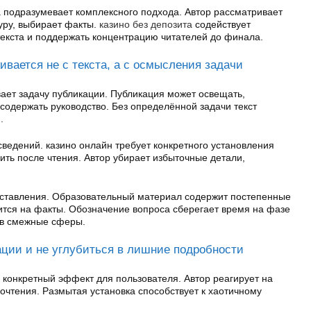
 подразумевает комплексного подхода. Автор рассматривает
уру, выбирает факты.
казино без депозита
содействует
екста и поддержать концентрацию читателей до финала.
ивается не с текста, а с осмысления задачи
ает задачу публикации. Публикация может освещать,
содержать руководство. Без определённой задачи текст
.
ведений. казино онлайн требует конкретного установления
нить после чтения. Автор убирает избыточные детали,
дставления. Образовательный материал содержит постепенные
ится на факты. Обозначение вопроса сберегает время на фазе
 в смежные сферы.
ации и не углубиться в лишние подробности
 конкретный эффект для пользователя. Автор реагирует на
рочтения. Размытая установка способствует к хаотичному