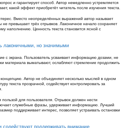
прос и гарантирует способ. Автор немедленно устремляется
вает, какой эффект приобретёт читатель после изучения текста.
нтерес. Вместо неопределённых выражений автор называет
 не превышает трёх отрывков. Лаконичное начало сохраняет
ому наполнению. Ценность текста становится ясной с
ь лаконичными, но значимыми
тие с экрана. Пользователь усваивает информацию дозами, не
ски материала выматывают, ослабляют стремление продолжить
 концепцию. Автор не объединяет несколько мыслей в одном
туру текста прозрачной, содействует контролировать за
я.
 пользой для пользователя. Отрывок должен нести
лючает служебные фразы, удерживает информацию. Лучший
размер поддерживает интерес, позволяет устраивать остановки
аи содействуют поддерживать внимание