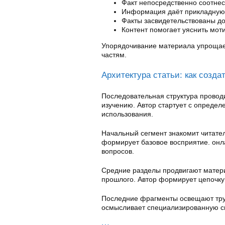
Факт непосредственно соотне
Информация даёт прикладную
Факты засвидетельствованы д
Контент помогает уяснить мот
Упорядочивание материала упрощае
частям.
Архитектура статьи: как созда
Последовательная структура провод
изучению. Автор стартует с определ
использования.
Начальный сегмент знакомит читател
формирует базовое восприятие. онл
вопросов.
Средние разделы продвигают матери
прошлого. Автор формирует цепочку 
Последние фрагменты освещают труд
осмысливает специализированную св