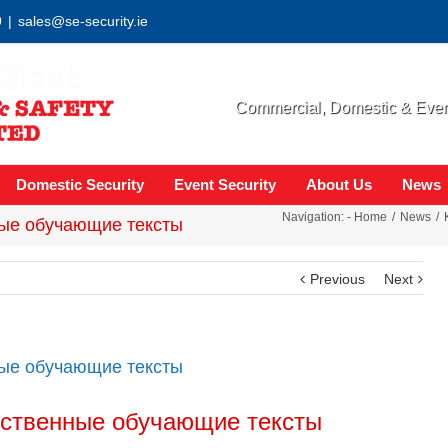
9
|
sales@se-security.ie
Commercial, Domestic & Event
Domestic Security
Event Security
About Us
News
Navigation: -
Home
News
ые обучающие тексты
Previous
Next
ые обучающие тексты
ственные обучающие тексты