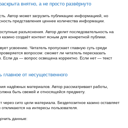
аскрыта внятно, а не просто развёрнуто
сть. Автор может загрузить публикацию информацией, но
сность представления ценнее количества информации.
ступные разъяснения. Автор делит последовательность на
 казино создаёт контент ясным для конкретной публики.
ует усвоению. Читатель пропускает главную суть среди
проверяется вопросом: сможет ли читатель пересказать
. Если да — вопрос освещена корректно. Если нет — текст
ь главное от несущественного
ния надёжных материалов. Автор рассматривает работы,
олжна быть свежей и относящейся предмету.
т через сито цели материала. Бездепозитное казино оставляет
 откликаются на интересы пользователя.
очить данные: