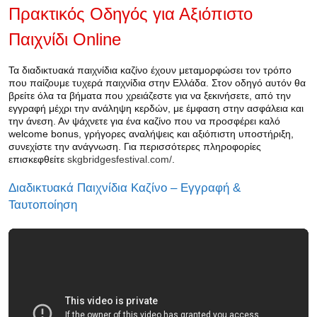
Πρακτικός Οδηγός για Αξιόπιστο
Παιχνίδι Online
Τα διαδικτυακά παιχνίδια καζίνο έχουν μεταμορφώσει τον τρόπο
που παίζουμε τυχερά παιχνίδια στην Ελλάδα. Στον οδηγό αυτόν θα
βρείτε όλα τα βήματα που χρειάζεστε για να ξεκινήσετε, από την
εγγραφή μέχρι την ανάληψη κερδών, με έμφαση στην ασφάλεια και
την άνεση. Αν ψάχνετε για ένα καζίνο που να προσφέρει καλό
welcome bonus, γρήγορες αναλήψεις και αξιόπιστη υποστήριξη,
συνεχίστε την ανάγνωση. Για περισσότερες πληροφορίες
επισκεφθείτε
skgbridgesfestival.com/
.
Διαδικτυακά Παιχνίδια Καζίνο – Εγγραφή &
Ταυτοποίηση