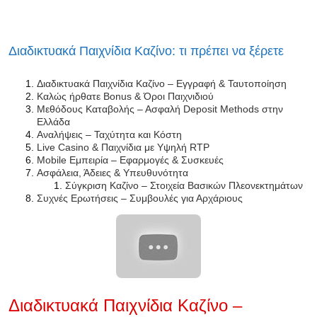
Διαδικτυακά Παιχνίδια Καζίνο: τι πρέπει να ξέρετε
Διαδικτυακά Παιχνίδια Καζίνο – Εγγραφή & Ταυτοποίηση
Καλώς ήρθατε Bonus & Όροι Παιχνιδιού
Μεθόδους Καταβολής – Ασφαλή Deposit Methods στην
Ελλάδα
Αναλήψεις – Ταχύτητα και Κόστη
Live Casino & Παιχνίδια με Υψηλή RTP
Mobile Εμπειρία – Εφαρμογές & Συσκευές
Ασφάλεια, Άδειες & Υπευθυνότητα
Σύγκριση Καζίνο – Στοιχεία Βασικών Πλεονεκτημάτων
Συχνές Ερωτήσεις – Συμβουλές για Αρχάριους
Διαδικτυακά Παιχνίδια Καζίνο –