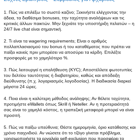
1. Πώς να επιλέξω το σωστό καζίνο; Ξεκινήστε ελέγχοντας την
άδεια, τα διαθέσιμα bonuses, την ταχύτητα αναλήψεων και τις
κριτικές άλλων παικτών. Μην ξεχνάτε την υποστήριξη πελατών – η
24/7 live chat είναι σημαντική.
2. Τι είναι τα wagering requirements; Είναι ο αριθμός
πολλαπλασιασμού του bonus ή του καταθέματος που πρέπει να
παίξει κανείς πριν μπορέσει να αποσύρει τα κέρδη. Επιλέξτε
προσφορές με το χαμηλότερο %.
3. Πώς λειτουργεί η επαλήθευση (KYC); Αποστέλλετε φωτοτυπίες
του δελτίου ταυτότητας ή διαβατηρίου, καθώς και απόδειξη
διεύθυνσης (π.χ. λογαριασμός λογοδοσίας). Η διαδικασία διαρκεί
μέγιστα 24 ώρες.
4. Ποια είναι η καλύτερη μέθοδος ανάληψης; Αν θέλετε ταχύτητα,
προτιμήστε eWallets όπως Skrill ή Neteller. Αν η προτεραιότητά
σας είναι το χαμηλό κόστος, η τραπεζική μεταφορά μπορεί να είναι
προσιτή.
5. Πώς να παίξω υπεύθυνα; Θέστε ημερομηνία, όριο κατάθεσης και
χρόνο παιχνιδιού. Αν νιώσετε ότι το τζόγο γίνεται πρόβλημα,
χρησιμοποιήστε τα εργαλεία self‑exclusion που προσφέρει το