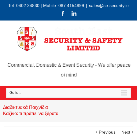
Tel: 0402 34830 | Mobile: 087 4154899
|
sales@se-security.ie
Commercial, Domestic & Event Security - We offer peace
of mind
Go to...
Διαδικτυακά Παιχνίδια
Καζίνο: τι πρέπει να ξέρετε
Previous
Next