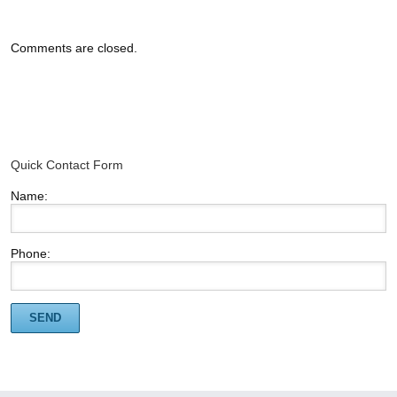
Comments are closed.
Quick Contact Form
Name:
Phone: