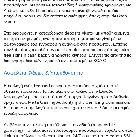
προσφέρουν responsive ιστοσελίδες ή αφιερωμένες εφαρμογές για
Android και iOS. Η mobile εμπειρία περιλαμβάνει όλα τα ίδια
παιχνίδια, bonus και δυνατότητες ανάληψης όπως στην desktop
έκδοση.
Στις εφαρμογές, η καταχώρηση deposits γίνεται με αποθηκευμένα
στοιχεία πληρωμής, ενώ η ταυτοποίηση μπορεί να γίνει μέσω
φωτογραφίας του εγγράφου ή αναγνώρισης προσώπου. Επίσης,
πολλοί πάροχοι διαθέτουν ειδικές mobile promotions, όπως extra
free spins ή cash back για χρήστες κινητού. Ελέγξτε τις απαιτήσεις
διακίνησης δεδομένων, ειδικά αν παίζετε μέσω 3G/4G.
Ασφάλεια, Άδειες & Υπευθυνότητα
Η επιλογή ενός licensed casino προστατεύει το χρήστη από
αθέμιτες πρακτικές. Τα πιο αξιόπιστα καζίνο στην Ελλάδα
λειτουργούν με άδειες από τον Υπουργό Παιγνίων ή από διεθνείς
αρχές όπως Malta Gaming Authority ή UK Gambling Commission.
Η παρουσία της λογότυπου licensing στην ιστοσελίδα είναι σαφής
ένδειξη ασφαλείας.
Διαβάστε την πολιτική υπεύθυνου παιχνιδιού (responsible
gambling) – οι αξιόπιστες πλατφόρμες προσφέρουν εργαλεία όπως
limit στο άθλιγμα, self‑exclusion και 24/7 counseling. Η χρήση SSL