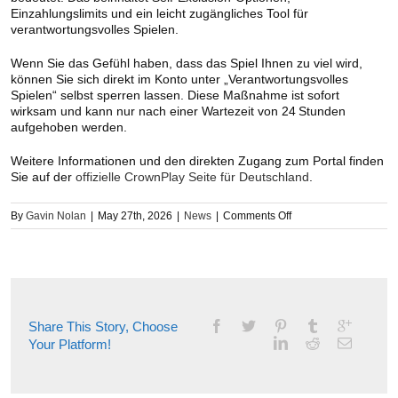
Einzahlungslimits und ein leicht zugängliches Tool für
verantwortungsvolles Spielen.
Wenn Sie das Gefühl haben, dass das Spiel Ihnen zu viel wird,
können Sie sich direkt im Konto unter „Verantwortungsvolles
Spielen“ selbst sperren lassen. Diese Maßnahme ist sofort
wirksam und kann nur nach einer Wartezeit von 24 Stunden
aufgehoben werden.
Weitere Informationen und den direkten Zugang zum Portal finden
Sie auf der
offizielle CrownPlay Seite für Deutschland
.
on
By
Gavin Nolan
|
May 27th, 2026
|
News
|
Comments Off
Crown
Play
Casino
Login
–
komplette
Share This Story, Choose
Anleitung,
Your Platform!
Tipps
und
Bonusübersicht