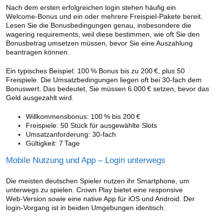
Nach dem ersten erfolgreichen login stehen häufig ein
Welcome‑Bonus und ein oder mehrere Freispiel‑Pakete bereit.
Lesen Sie die Bonusbedingungen genau, insbesondere die
wagering requirements, weil diese bestimmen, wie oft Sie den
Bonusbetrag umsetzen müssen, bevor Sie eine Auszahlung
beantragen können.
Ein typisches Beispiel: 100 % Bonus bis zu 200 €, plus 50
Freispiele. Die Umsatzbedingungen liegen oft bei 30‑fach dem
Bonuswert. Das bedeutet, Sie müssen 6.000 € setzen, bevor das
Geld ausgezahlt wird.
Willkommensbonus: 100 % bis 200 €
Freispiele: 50 Stück für ausgewählte Slots
Umsatzanforderung: 30‑fach
Gültigkeit: 7 Tage
Mobile Nutzung und App – Login unterwegs
Die meisten deutschen Spieler nutzen ihr Smartphone, um
unterwegs zu spielen. Crown Play bietet eine responsive
Web‑Version sowie eine native App für iOS und Android. Der
login‑Vorgang ist in beiden Umgebungen identisch.