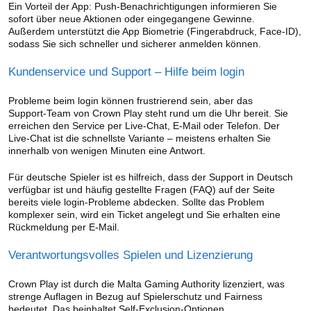
Ein Vorteil der App: Push‑Benachrichtigungen informieren Sie
sofort über neue Aktionen oder eingegangene Gewinne.
Außerdem unterstützt die App Biometrie (Fingerabdruck, Face‑ID),
sodass Sie sich schneller und sicherer anmelden können.
Kundenservice und Support – Hilfe beim login
Probleme beim login können frustrierend sein, aber das
Support‑Team von Crown Play steht rund um die Uhr bereit. Sie
erreichen den Service per Live‑Chat, E‑Mail oder Telefon. Der
Live‑Chat ist die schnellste Variante – meistens erhalten Sie
innerhalb von wenigen Minuten eine Antwort.
Für deutsche Spieler ist es hilfreich, dass der Support in Deutsch
verfügbar ist und häufig gestellte Fragen (FAQ) auf der Seite
bereits viele login‑Probleme abdecken. Sollte das Problem
komplexer sein, wird ein Ticket angelegt und Sie erhalten eine
Rückmeldung per E‑Mail.
Verantwortungsvolles Spielen und Lizenzierung
Crown Play ist durch die Malta Gaming Authority lizenziert, was
strenge Auflagen in Bezug auf Spielerschutz und Fairness
bedeutet. Das beinhaltet Self‑Exclusion‑Optionen,