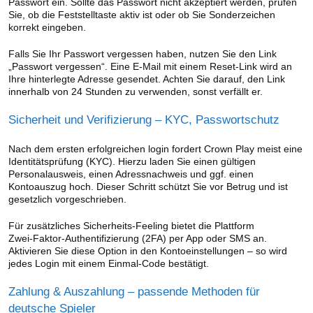
Passwort ein. Sollte das Passwort nicht akzeptiert werden, prüfen
Sie, ob die Feststelltaste aktiv ist oder ob Sie Sonderzeichen
korrekt eingeben.
Falls Sie Ihr Passwort vergessen haben, nutzen Sie den Link
„Passwort vergessen“. Eine E‑Mail mit einem Reset‑Link wird an
Ihre hinterlegte Adresse gesendet. Achten Sie darauf, den Link
innerhalb von 24 Stunden zu verwenden, sonst verfällt er.
Sicherheit und Verifizierung – KYC, Passwortschutz
Nach dem ersten erfolgreichen login fordert Crown Play meist eine
Identitätsprüfung (KYC). Hierzu laden Sie einen gültigen
Personalausweis, einen Adressnachweis und ggf. einen
Kontoauszug hoch. Dieser Schritt schützt Sie vor Betrug und ist
gesetzlich vorgeschrieben.
Für zusätzliches Sicherheits‑Feeling bietet die Plattform
Zwei‑Faktor‑Authentifizierung (2FA) per App oder SMS an.
Aktivieren Sie diese Option in den Kontoeinstellungen – so wird
jedes Login mit einem Einmal‑Code bestätigt.
Zahlung & Auszahlung – passende Methoden für
deutsche Spieler