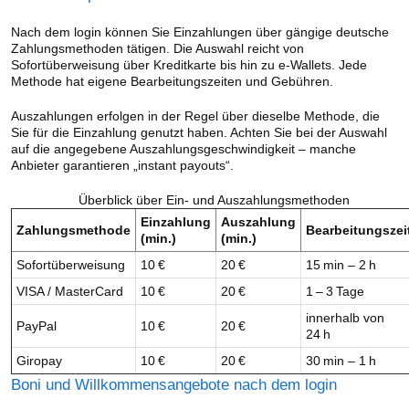
Nach dem login können Sie Einzahlungen über gängige deutsche
Zahlungsmethoden tätigen. Die Auswahl reicht von
Sofortüberweisung über Kreditkarte bis hin zu e-Wallets. Jede
Methode hat eigene Bearbeitungszeiten und Gebühren.
Auszahlungen erfolgen in der Regel über dieselbe Methode, die
Sie für die Einzahlung genutzt haben. Achten Sie bei der Auswahl
auf die angegebene Auszahlungsgeschwindigkeit – manche
Anbieter garantieren „instant payouts“.
Überblick über Ein- und Auszahlungsmethoden
Einzahlung
Auszahlung
Zahlungsmethode
Bearbeitungszei
(min.)
(min.)
Sofortüberweisung
10 €
20 €
15 min – 2 h
VISA / MasterCard
10 €
20 €
1 – 3 Tage
innerhalb von
PayPal
10 €
20 €
24 h
Giropay
10 €
20 €
30 min – 1 h
Boni und Willkommensangebote nach dem login