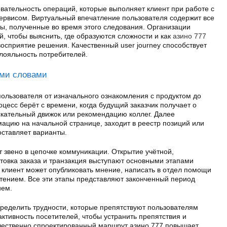
овательность операций, которые выполняет клиент при работе с
ервисом. Виртуальный впечатление пользователя содержит все
ы, полученные во время этого следования. Организации
, чтобы выяснить, где образуются сложности и как
азино 777
осприятие решения. Качественный user journey способствует
 лояльность потребителей.
ыми словами
пользователя от изначального ознакомления с продуктом до
есс берёт с времени, когда будущий заказчик получает о
скательный движок или рекомендацию коллег. Далее
ацию на начальной странице, заходит в реестр позиций или
оставляет варианты.
 звено в цепочке коммуникации. Открытие учётной,
товка заказа и транзакция выступают основными этапами
 клиент может опубликовать мнение, написать в отдел помощи
етением. Все эти этапы представляют законченный период
ием.
пределить трудности, которые препятствуют пользователям
активность посетителей, чтобы устранить препятствия и
чественно спроектированный маршрут азино 777 повышает