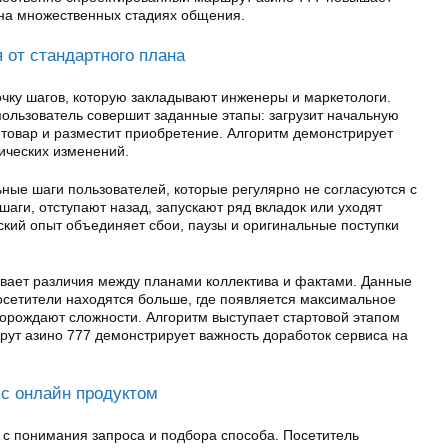
на множественных стадиях общения.
 от стандартного плана
ку шагов, которую закладывают инженеры и маркетологи.
пользователь совершит заданные этапы: загрузит начальную
т товар и разместит приобретение. Алгоритм демонстрирует
ических изменений.
ные шаги пользователей, которые регулярно не согласуются с
ги, отступают назад, запускают ряд вкладок или уходят
ский опыт объединяет сбои, паузы и оригинальные поступки
ивает различия между планами коллектива и фактами. Данные
осетители находятся больше, где появляется максимальное
порождают сложности. Алгоритм выступает стартовой этапом
рут азино 777 демонстрирует важность доработок сервиса на
с онлайн продуктом
с понимания запроса и подбора способа. Посетитель