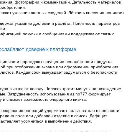
исания, фотографии и комментарии. Детальность материалов
риобретении.
ают указания частных сведений. Лёгкость внесения понижает
одержат указание доставки и расчёта. Понятность параметров
ии.
ификацией покупки и сообщениями поддерживают связь с
 ослабляют доверие к платформе
щие части порождают ощущение ненадёжности продукта.
мой при отображении экрана или оформлении приобретения,
алистов. Каждая сбой вынуждает задуматься о безопасности
тура вызывают досаду. Человек тратит минуты на нахождение
ные. Затруднённость использования azino777 формирует
 и снижает возможность очередного визита.
 совершения операций удерживает пользователя в неясности.
ередана поле или добавлен изделие в список. Дефицит
заставляет усомниться в выполнении действия.