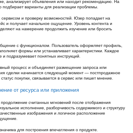
еме, анализирует объявления или находит рекомендацию. На
но подбирает варианты для реализации проблемы.
с сервисом и проверку возможностей. Юзер попадает на
ейс и получает начальное ощущение. Уровень контента и
деляют на намерение продолжить изучение или бросить
 общение с функционалом. Пользователь оформляет профиль,
заполняет формы или устанавливает характеристики. Каждое
е и подразумевает понятных инструкций.
авный процесс и объединяет размещение запроса или
ания сделки начинается следующий момент — постпродажное
 статус покупки, связывается в сервис или пишет мнение.
нение от ресурса или приложения
 продолжение считанных мгновений после отображения
изуальное исполнение, разборчивость содержимого и структуру
качественные изображения и логичное расположение
щущение.
значима для построения впечатления о продукте.