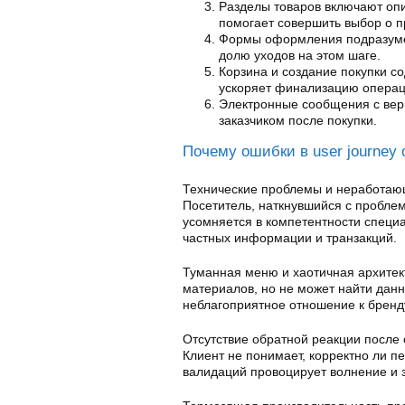
Разделы товаров включают оп
помогает совершить выбор о п
Формы оформления подразумев
долю уходов на этом шаге.
Корзина и создание покупки с
ускоряет финализацию операц
Электронные сообщения с вер
заказчиком после покупки.
Почему ошибки в user journey
Технические проблемы и неработаю
Посетитель, наткнувшийся с пробле
усомняется в компетентности специ
частных информации и транзакций.
Туманная меню и хаотичная архитек
материалов, но не может найти дан
неблагоприятное отношение к бренду
Отсутствие обратной реакции после
Клиент не понимает, корректно ли п
валидаций провоцирует волнение и 