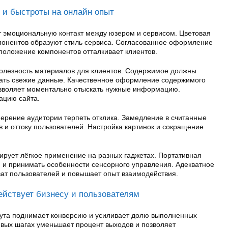
 и быстроты на онлайн опыт
эмоциональную контакт между юзером и сервисом. Цветовая
понентов образуют стиль сервиса. Согласованное оформление
положение компонентов отталкивает клиентов.
олезность материалов для клиентов. Содержимое должны
ючать свежие данные. Качественное оформление содержимого
озволяет моментально отыскать нужные информацию.
ацию сайта.
мерение аудитории терпеть отклика. Замедление в считанные
 и оттоку пользователей. Настройка картинок и сокращение
ирует лёгкое применение на разных гаджетах. Портативная
 и принимать особенности сенсорного управления. Адекватное
ват пользователей и повышает опыт взаимодействия.
действует бизнесу и пользователям
ута поднимает конверсию и усиливает долю выполненных
евых шагах уменьшает процент выходов и позволяет