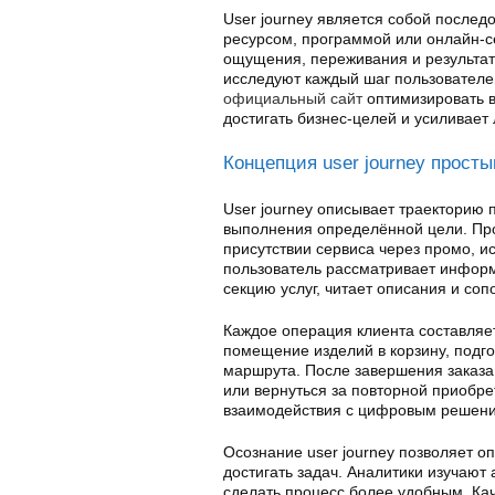
User journey является собой послед
ресурсом, программой или онлайн-с
ощущения, переживания и результат
исследуют каждый шаг пользователей
официальный сайт
оптимизировать в
достигать бизнес-целей и усиливает
Концепция user journey прост
User journey описывает траекторию 
выполнения определённой цели. Проц
присутствии сервиса через промо, и
пользователь рассматривает информ
секцию услуг, читает описания и соп
Каждое операция клиента составляет
помещение изделий в корзину, подго
маршрута. После завершения заказа
или вернуться за повторной приобр
взаимодействия с цифровым решен
Осознание user journey позволяет о
достигать задач. Аналитики изучают 
сделать процесс более удобным. Ка