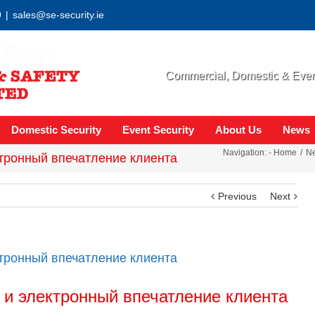
9
|
sales@se-security.ie
Commercial, Domestic & Event
Domestic Security
Event Security
About Us
News
Navigation: -
Home
N
ектронный впечатление клиента
Previous
Next
ектронный впечатление клиента
y и электронный впечатление клиента