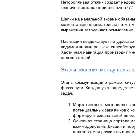
Неторопливая отклик создаёт недов
технических характеристик azino777
Шапки на начальной экране обязаны
моментально просматривает текст, ч
выражения затрудняют осмысление и
Навигация воздействует на удобство
видимая кнопка розыска способств
Хаотичная навигация производит мн
пользователей.
Этапы общения между пользо
Этапы коммуникации отражают ситуа
фазах пути. Каждая узел определяет
задач.
Маркетинговые материалы в п
потенциальных заказчиков с к
формирует изначальный вним
Основная страница портала ил
взаимодействия. Дизайн и по
пользователя развивать просм