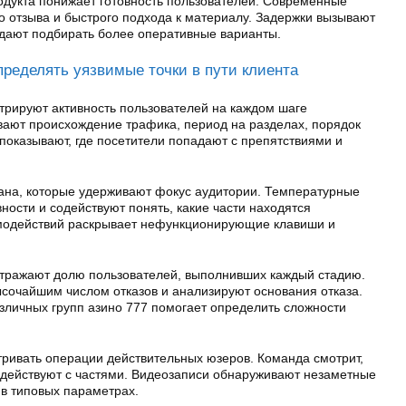
дукта понижает готовность пользователей. Современные
о отзыва и быстрого подхода к материалу. Задержки вызывают
дают подбирать более оперативные варианты.
пределять уязвимые точки в пути клиента
рируют активность пользователей на каждом шаге
ают происхождение трафика, период на разделах, порядок
 показывают, где посетители попадают с препятствиями и
рана, которые удерживают фокус аудитории. Температурные
ности и содействуют понять, какие части находятся
модействий раскрывает нефункционирующие клавиши и
тражают долю пользователей, выполнивших каждый стадию.
сочайшим числом отказов и анализируют основания отказа.
зличных групп азино 777 помогает определить сложности
тривать операции действительных юзеров. Команда смотрит,
одействуют с частями. Видеозаписи обнаруживают незаметные
 в типовых параметрах.