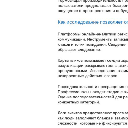
Тормозящая производительность про
пользователи предполагают быстрог
ощущение старого решения и побуж
Как исследование позволяет о
Платформы онлайн-аналитики регист
коммуникации. Инструменты записыв
кликов и точки покидания. Сведения
обрывают следование.
Карты кликов показывают секции эк
визуализации раскрывают зоны актив
пропущенными. Исследование взаи
некорректные действия юзеров.
Последовательности превращения о
Профессионалы находят стадии с вы
Оценка последовательностей для ра
конкретных категорий.
Логи визитов предоставляют просма
как люди заполняют бланки и взаим
сложности, которые не фиксируются