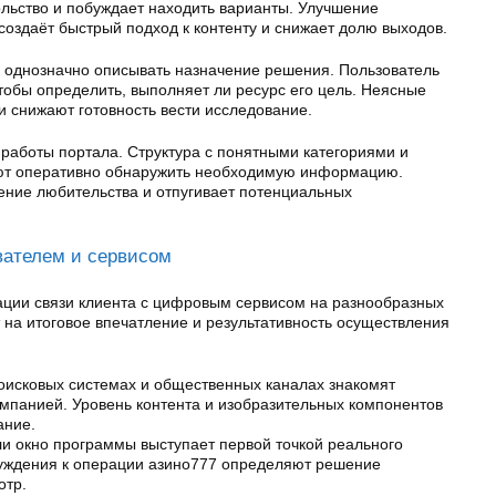
ольство и побуждает находить варианты. Улучшение
 создаёт быстрый подход к контенту и снижает долю выходов.
 однозначно описывать назначение решения. Пользователь
тобы определить, выполняет ли ресурс его цель. Неясные
 снижают готовность вести исследование.
 работы портала. Структура с понятными категориями и
уют оперативно обнаружить необходимую информацию.
ение любительства и отпугивает потенциальных
вателем и сервисом
ции связи клиента с цифровым сервисом на разнообразных
 на итоговое впечатление и результативность осуществления
оисковых системах и общественных каналах знакомят
омпанией. Уровень контента и изобразительных компонентов
ание.
и окно программы выступает первой точкой реального
буждения к операции азино777 определяют решение
отр.