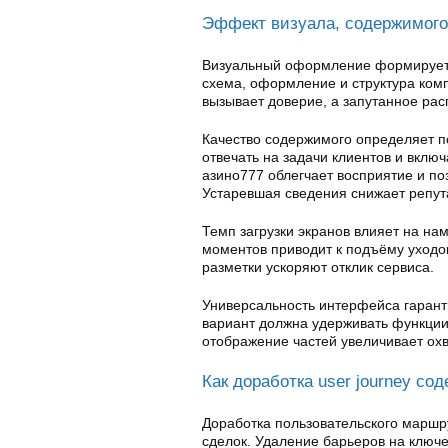
Эффект визуала, содержимого
Визуальный оформление формирует 
схема, оформление и структура ком
вызывает доверие, а запутанное рас
Качество содержимого определяет п
отвечать на задачи клиентов и вкл
азино777 облегчает восприятие и п
Устаревшая сведения снижает репут
Темп загрузки экранов влияет на на
моментов приводит к подъёму уходов
разметки ускоряют отклик сервиса.
Универсальность интерфейса гарант
вариант должна удерживать функции
отображение частей увеличивает ох
Как доработка user journey со
Доработка пользовательского маршр
сделок. Удаление барьеров на ключ