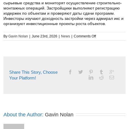
сырьевые средства и мониторят осуществление строительно-
монтажных операций. Застройщики выполняют регистрацию
издержек по объектам и проверяют даты сдачи программ.
Инвесторы изучают доходность застройки через адмирал икс и
организуют инвестиционные проекты роста объектов.
on
By
Gavin Nolan
|
June 23rd, 2026
|
News
|
Comments Off
Что
такое
ERP
решения
и
где
Share This Story, Choose
они
Your Platform!
применяются
About the Author: 
Gavin Nolan