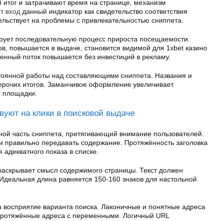
 итог и затрачивают время на странице, механизм
т вход
данный индикатор как свидетельство соответствия
ельствует на проблемы с привлекательностью сниппета.
ует последовательную процесс прироста посещаемости.
в, повышается в выдаче, становится видимой для 1xbet казино
енный поток повышается без инвестиций в рекламу.
тоянной работы над составляющими сниппета. Названия и
прочих итогов. Заманчивое оформление увеличивает
и площадки.
вуют на клики в поисковой выдаче
ной часть сниппета, притягивающий внимание пользователей.
и правильно передавать содержание. Протяжённость заголовка
 адекватного показа в списке.
раскрывает смысл содержимого страницы. Текст должен
 Идеальная длина равняется 150-160 знаков для настольной
а восприятие варианта поиска. Лаконичные и понятные адреса
протяжённые адреса с переменными. Логичный URL