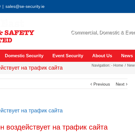
9
|
sales@se-security.ie
Commercial, Domestic & Event
Domestic Security
Event Security
About Us
News
Navigation: -
Home
New
ействует на трафик сайта
Previous
Next
ействует на трафик сайта
он воздействует на трафик сайта