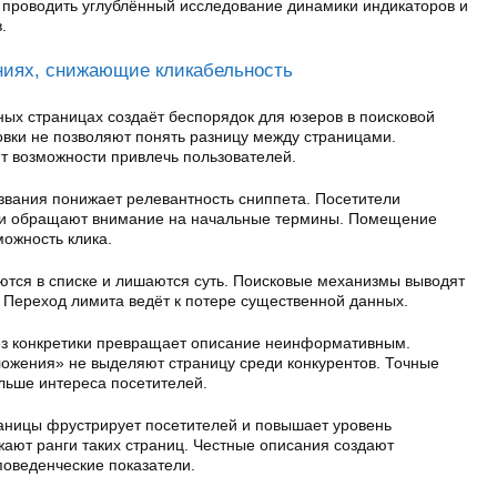
проводить углублённый исследование динамики индикаторов и
.
аниях, снижающие кликабельность
ных страницах создаёт беспорядок для юзеров в поисковой
вки не позволяют понять разницу между страницами.
 возможности привлечь пользователей.
звания понижает релевантность сниппета. Посетители
 и обращают внимание на начальные термины. Помещение
ожность клика.
ются в списке и лишаются суть. Поисковые механизмы выводят
 Переход лимита ведёт к потере существенной данных.
з конкретики превращает описание неинформативным.
ожения» не выделяют страницу среди конкурентов. Точные
льше интереса посетителей.
раницы фрустрирует посетителей и повышает уровень
жают ранги таких страниц. Честные описания создают
поведенческие показатели.