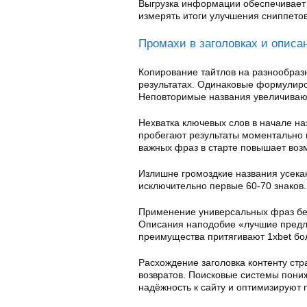
Выгрузка информации обеспечивает 
измерять итоги улучшения сниппетов
Промахи в заголовках и опис
Копирование тайтлов на разнообраз
результатах. Одинаковые формулиро
Неповторимые названия увеличивают
Нехватка ключевых слов в начале на
пробегают результаты моментально
важных фраз в старте повышает возм
Излишне громоздкие названия усека
исключительно первые 60-70 знаков.
Применение универсальных фраз бе
Описания наподобие «лучшие предл
преимущества притягивают 1xbet бо
Расхождение заголовка контенту ст
возвратов. Поисковые системы пони
надёжность к сайту и оптимизируют 