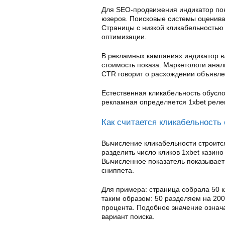
Для SEO-продвижения индикатор пок
юзеров. Поисковые системы оценива
Страницы с низкой кликабельностью
оптимизации.
В рекламных кампаниях индикатор в
стоимость показа. Маркетологи ана
CTR говорит о расхождении объявле
Естественная кликабельность обуслов
рекламная определяется 1xbet реле
Как считается кликабельность
Вычисление кликабельности строитс
разделить число кликов 1xbet казино
Вычисленное показатель показывает
сниппета.
Для примера: страница собрала 50 
таким образом: 50 разделяем на 20
процента. Подобное значение означа
вариант поиска.