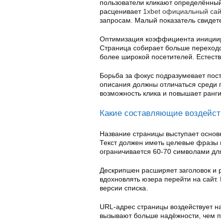
пользователи кликают определённый
расценивает
1xbet официальный сай
запросам. Малый показатель свидет
Оптимизация коэффициента инициир
Страница собирает больше переходо
более широкой посетителей. Естеств
Борьба за фокус подразумевает пос
описания должны отличаться среди 
возможность клика и повышает ранг
Какие составляющие воздейст
Название страницы выступает основ
Текст должен иметь целевые фразы 
ограничивается 60-70 символами для
Дескрипшен расширяет заголовок и 
вдохновлять юзера перейти на сайт.
версии списка.
URL-адрес страницы воздействует н
вызывают больше надёжности, чем 