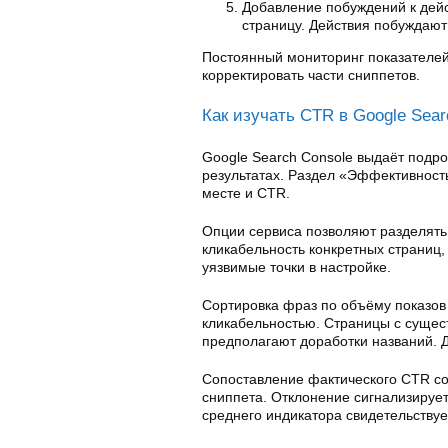
Добавление побуждений к дей
страницу. Действия побуждают 
Постоянный мониторинг показателей
корректировать части сниппетов.
Как изучать CTR в Google Sear
Google Search Console выдаёт подр
результатах. Раздел «Эффективност
месте и CTR.
Опции сервиса позволяют разделят
кликабельность конкретных страниц,
уязвимые точки в настройке.
Сортировка фраз по объёму показов
кликабельностью. Страницы с суще
предполагают доработки названий. 
Сопоставление фактического CTR со
сниппета. Отклонение сигнализируе
среднего индикатора свидетельствует