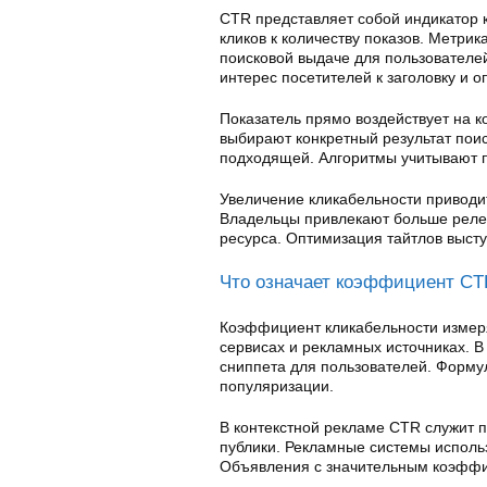
CTR представляет собой индикатор 
кликов к количеству показов. Метрик
поисковой выдаче для пользователей
интерес посетителей к заголовку и 
Показатель прямо воздействует на к
выбирают конкретный результат пои
подходящей. Алгоритмы учитывают 
Увеличение кликабельности приводит
Владельцы привлекают больше релев
ресурса. Оптимизация тайтлов выст
Что означает коэффициент CT
Коэффициент кликабельности измер
сервисах и рекламных источниках. В
сниппета для пользователей. Форму
популяризации.
В контекстной рекламе CTR служит 
публики. Рекламные системы исполь
Объявления с значительным коэффи