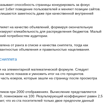
азывает способность страницы конкурировать за фокус
ют 1хбет поведение пользователей и меняют позиции сайтов.
 лишаются заметность даже при качественной внутренней
лияет на качество объявлений, формируя окончательную
лизируют кликабельность для распределения бюджетов. Малый
ний потребностям аудитории.
лена от ранга в списке и качества сниппета, тогда как
вантностью объявления и правильностью нацеливания.
 сниппета
я на элементарной математической формуле. Следует
 на число показов и умножить итог на сто процентов.
 часть юзеров, которые зашли на страницу после просмотра
кликов при 2000 отображениях. Вычисление представляется
00, помножаем на 100. Результирующий коэффициент равен 2,5
ет, что из ста посетителей только двое предпочли данный