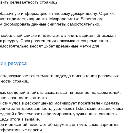
овить релевантность страницы.
бавочную информацию к типовому дескрипшену. Оценки,
вают видимость варианта. Микроразметка Schema.org
м формировать данные сниппеты самостоятельно.
в мобильной списке и помогает отличить вариант. Знакомая
 к ресурсу. Срок размещения показывает современность
амостоятельно вносят 1хбет временные метки для
ниц ресурса
подразумевает системного подхода и испытания различных
ности страниц.
ых сведений в тайтлы захватывает внимание пользователей.
анизованности контента.
 стимулов в дескрипшенах мотивирует посетителей сделать
щие заинтересованность, усиливают 1xbet казино шанс клика.
едений обеспечивает сформировать улучшенные сниппеты.
адь итога в выдаче.
ов и описаний помогает обнаружить оптимальные варианты.
 эффективные версии.