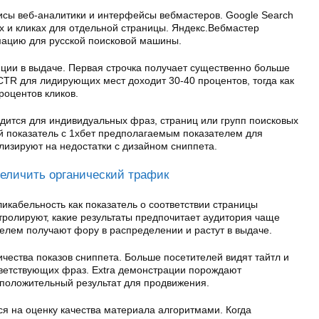
исы веб-аналитики и интерфейсы вебмастеров. Google Search
х и кликах для отдельной страницы. Яндекс.Вебмастер
ацию для русской поисковой машины.
иции в выдаче. Первая строчка получает существенно больше
 CTR для лидирующих мест доходит 30-40 процентов, тогда как
роцентов кликов.
дится для индивидуальных фраз, страниц или групп поисковых
й показатель с 1хбет предполагаемым показателем для
лизируют на недостатки с дизайном сниппета.
еличить органический трафик
икабельность как показатель о соответствии страницы
тролируют, какие результаты предпочитает аудитория чаще
елем получают фору в распределении и растут в выдаче.
ичества показов сниппета. Больше посетителей видят тайтл и
ветствующих фраз. Extra демонстрации порождают
положительный результат для продвижения.
я на оценку качества материала алгоритмами. Когда