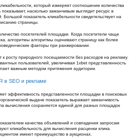
кликабельности, который измеряет соотношение количества
а показывает, насколько заманчивым выглядит ресурс в
. Большой показатель кликабельности свидетельствует на
описанию страницы.
оличество посетителей площадки. Когда посетители чаще
ска, алгоритмы алгоритмы оценивают страницу как более
поведенческие факторы при ранжировании.
 к росту природного посещаемости без расходов на рекламу.
антных пользователей, увеличивая 1xbet представленность
упает важным методом притяжения аудитории.
R в SEO и рекламе
яет эффективность представленности площадки в поисковых
 органической выдаче показатель выражает заманчивость
ла вычисления сохраняется единой для разных площадок
показателем качества объявлений и совпадения запросам
зуют кликабельность для вычисления расценки клика.
циентом имеют преимущество в аукционах.