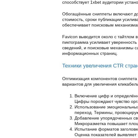
способствует 1xbet аудитории устан
Обогащённые сниппеты включают до
стоимость, сроки публикации усили
обеспечивает поисковым механизма
Favicon выводится около с тайтлом 
пиктограмма усиливает уверенность
сведений, и поисковые механизмы с
информационных страниц.
Техники увеличения CTR стра
Оптимизация компонентов сниппета 
вариантов для увеличения кликабель
Включение цифр и определённ
Цифры порождают чувство орг
Использование эмоциональных
переход. Термины, провоцирую
Добавление упорядоченных св
Микроразметка повышает площ
Испытание форматов заголовк
Оценка показателей выявляет