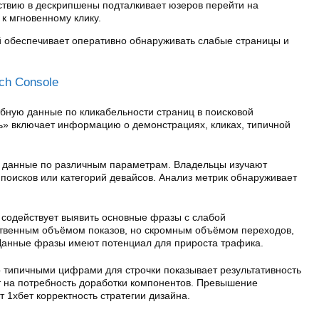
ствию в дескрипшены подталкивает юзеров перейти на
к мгновенному клику.
 обеспечивает оперативно обнаруживать слабые страницы и
ch Console
обную данные по кликабельности страниц в поисковой
ь» включает информацию о демонстрациях, кликах, типичной
ь данные по различным параметрам. Владельцы изучают
 поисков или категорий девайсов. Анализ метрик обнаруживает
 содействует выявить основные фразы с слабой
ственным объёмом показов, но скромным объёмом переходов,
Данные фразы имеют потенциал для прироста трафика.
 типичными цифрами для строчки показывает результативность
т на потребность доработки компонентов. Превышение
 1хбет корректность стратегии дизайна.