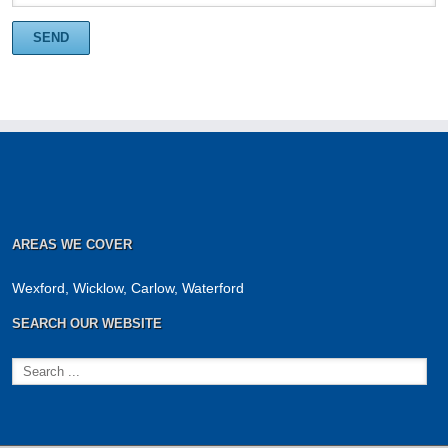
AREAS WE COVER
Wexford, Wicklow, Carlow, Waterford
SEARCH OUR WEBSITE