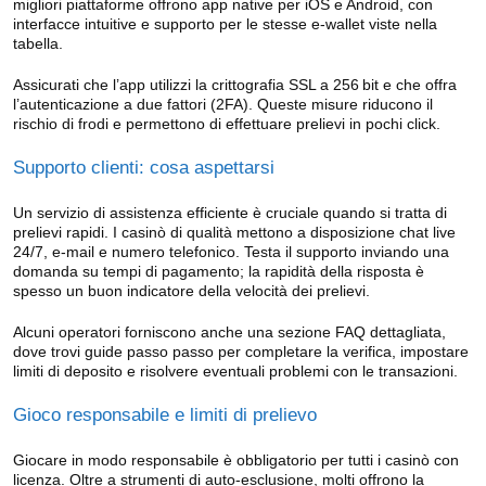
migliori piattaforme offrono app native per iOS e Android, con
interfacce intuitive e supporto per le stesse e‑wallet viste nella
tabella.
Assicurati che l’app utilizzi la crittografia SSL a 256 bit e che offra
l’autenticazione a due fattori (2FA). Queste misure riducono il
rischio di frodi e permettono di effettuare prelievi in pochi click.
Supporto clienti: cosa aspettarsi
Un servizio di assistenza efficiente è cruciale quando si tratta di
prelievi rapidi. I casinò di qualità mettono a disposizione chat live
24/7, e‑mail e numero telefonico. Testa il supporto inviando una
domanda su tempi di pagamento; la rapidità della risposta è
spesso un buon indicatore della velocità dei prelievi.
Alcuni operatori forniscono anche una sezione FAQ dettagliata,
dove trovi guide passo passo per completare la verifica, impostare
limiti di deposito e risolvere eventuali problemi con le transazioni.
Gioco responsabile e limiti di prelievo
Giocare in modo responsabile è obbligatorio per tutti i casinò con
licenza. Oltre a strumenti di auto‑esclusione, molti offrono la