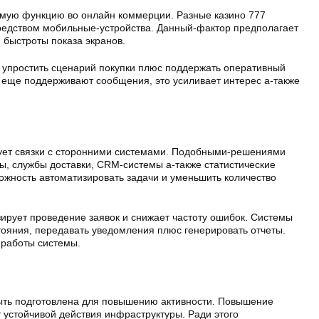
мую функцию во онлайн коммерции. Разные казино 777
редством мобильные-устройства. Данный-фактор предполагает
 быстроты показа экранов.
упростить сценарий покупки плюс поддержать оперативный
 еще поддерживают сообщения, это усиливает интерес а-также
ует связки с сторонними системами. Подобными-решениями
ы, службы доставки, CRM-системы а-также статистические
ожность автоматизировать задачи и уменьшить количество
ирует проведение заявок и снижает частоту ошибок. Системы
тояния, передавать уведомления плюс генерировать отчеты.
 работы системы.
ыть подготовлена для повышению активности. Повышение
т устойчивой действия инфраструктуры. Ради этого