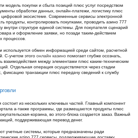
ти модель покупки и сбыта позиций плюс услуг посредством
рументы обработки данных, онлайн-платежи, логистику плюс
о цифровой экосистеме. Современные сервисы электронной
ь продукты, контролировать покупками, проводить азино 777
ку внутри структуре единой системы. Для покупателя сценарий
товара и оформление заявки, но позади таким-действием
х процессов.
и используется обмен информацией среди сайтом, расчетной
. С-учетом этого
онлайн казино
помогает глубже осознать,
ль взаимодействия между элементами плюс каким-техническим
аций. Отдельная операция осуществляется через стадии
х, фиксацию транзакции плюс передачу сведений к службу
рговли
 состоит из нескольких ключевых частей. Главный компонент
портала а-также программы, где размещаются продукты плюс
купательская-корзина, во этого-блока создается заказ. Важный
закций, поддерживающая перевод денег.
ют учетные системы, которые предназначены ради
стические azino 777 сервисы, поддерживающие доставку.