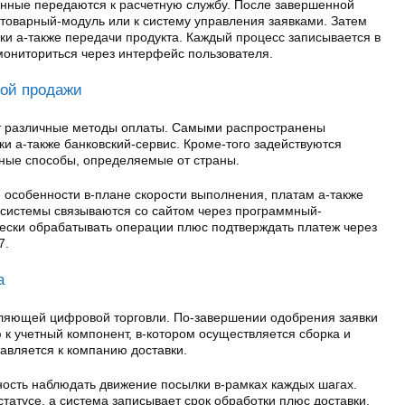
нные передаются к расчетную службу. После завершенной
 товарный-модуль или к систему управления заявками. Затем
вки а-также передачи продукта. Каждый процесс записывается в
мониториться через интерфейс пользователя.
ой продажи
т различные методы оплаты. Самыми распространены
и а-также банковский-сервис. Кроме-того задействуются
ные способы, определяемые от страны.
 особенности в-плане скорости выполнения, платам а-также
системы связываются со сайтом через программный-
чески обрабатывать операции плюс подтверждать платеж через
7.
а
вляющей цифровой торговли. По-завершении одобрения заявки
 учетный компонент, в-котором осуществляется сборка и
равляется к компанию доставки.
ость наблюдать движение посылки в-рамках каждых шагах.
татусе, а система записывает срок обработки плюс доставки.