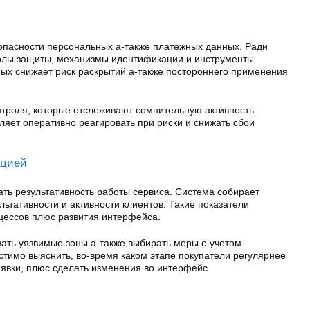
опасности персональных а-также платежных данных. Ради
олы защиты, механизмы идентификации и инструменты
ных снижает риск раскрытий а-также постороннего применения
троля, которые отслеживают сомнительную активность.
яет оперативно реагировать при риски и снижать сбои
ацией
ть результативность работы сервиса. Система собирает
льтативности и активности клиентов. Такие показатели
цессов плюс развития интерфейса.
ать уязвимые зоны а-также выбирать меры с-учетом
стимо выяснить, во-время каком этапе покупатели регулярнее
явки, плюс сделать изменения во интерфейс.