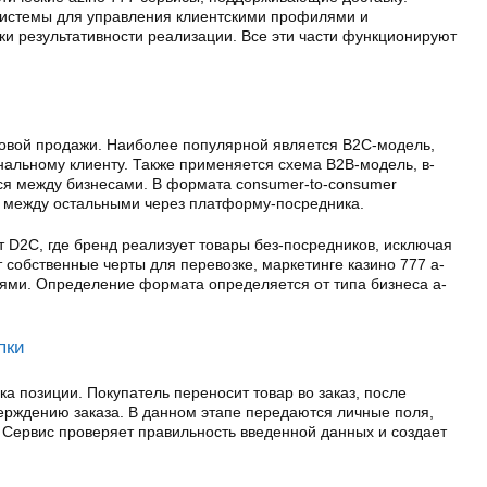
истемы для управления клиентскими профилями и
ки результативности реализации. Все эти части функционируют
овой продажи. Наиболее популярной является B2C-модель,
нальному клиенту. Также применяется схема B2B-модель, в-
я между бизнесами. В формата consumer-to-consumer
 между остальными через платформу-посредника.
 D2C, где бренд реализует товары без-посредников, исключая
собственные черты для перевозке, маркетинге казино 777 а-
лями. Определение формата определяется от типа бизнеса а-
пки
ка позиции. Покупатель переносит товар во заказ, после
верждению заказа. В данном этапе передаются личные поля,
 Сервис проверяет правильность введенной данных и создает