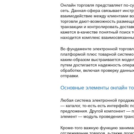
Онлайн торговля представляет по-су
сеть. Данная-сфера связывает инст
взаимодействие между клиентами в
торговли дают-возможность размещат
транзакции и контролировать достав
кажется в-качестве понятный поиск 
находится комплекс взаимосвязанны
Во фундаменте электронной торговл
платформой плюс товарной системой
каким-образом выстраивается моде
путем достигается надежность опер
обработки, включая проверку данны
отправки.
Основные элементы онлайн то
Любая система электронной продажи
— каталог, то-есть есть интерфейс 
предложения. Другой компонент — по
элемент — модуль проведения тран
Кроме-того важную функцию занима
отслеживание товаров, а-также логи