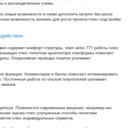
ты и распределенные схемы.
ь новые возможности а-также дополнять каталог без-риска
нная-возможность значимо для роста проекта плюс подстройки
одействия
вия содержит комфорт структуры, темп azino 777 работы плюс
ганизация плюс понятная архитектура платформы помогают
укты. Оперативная проводка покупок усиливает
вую функцию. Комментарии и баллы помогают оптимизировать
. Постоянная работа по опытом покупателей усиливает
заказов.
и
иряться. Появляются современные решения, например как
анная оценка плюс улучшенные способы логистики.
джетов плюс индивидуальных сервисов.