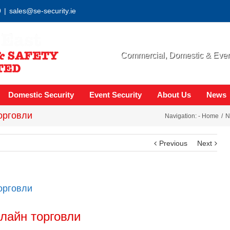
9
|
sales@se-security.ie
Commercial, Domestic & Event
Domestic Security
Event Security
About Us
News
орговли
Navigation: -
Home
N
Previous
Next
орговли
лайн торговли