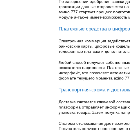
По-завершении одобрения заявки да
транзакции данные отправляется на
азино 777 стартует процесс подгото
модуле а-также имеет-возможность 
Платежные средства в цифров
Электронная коммерция задействуе
банковские карты, цифровые кошельк
телефонные платежи и дополнитель
Любой способ получает собственные
показателю надежности. Платежные 
интерфейс, что позволяет автомати
формате текущего момента azino 77
Транспортная-схема и доставк
Доставка считается ключевой соста
платформа отправляет информацию к
упаковка товара. Затем покупка нап
Система отслеживания дает-возможн
Покупатель получает оповещения о с