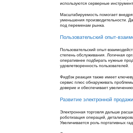
используются серверные инструмен
Масштабируемость помогает внедрят
уменьшения производительности. Да
под переменам рынка.
Пользовательский опыт-взаим
Пользовательский опыт-взаимодейст
степень обслуживания. Логичная ор
оперативнее подбирать нужные прод
удовлетворенность пользователей.
Фидбэк реакция также имеет ключе
сервис плюс обнаруживать проблемы
доверие и обеспечивает увеличению 
Развитие электронной продаж
Электронная торговля дальше расш
роботизация операций, детализиров
Увеличивается роль портативных га