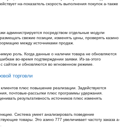
йствует на-показатель скорость выполнения покупок а-также
ажи администрируется посредством отдельные модули
размещать свежие позиции, изменять цены, проверять казино
нформацию между источниками продаж.
имую роль. Когда данные о наличии товара не обновляются
ошибкам во-время подтверждении заявки. Из-за-этого
с сайтом и обновляются во мгновенном режиме.
овой торговли
 клиентов плюс повышение реализации. Задействуются
ания, почтовые-рассылки плюс программы удержания.
енивать результативность источников плюс изменять
нкцию. Система умеет анализировать поведение
ствующие товары. Это азино 777 увеличивает частоту заказа а-
.