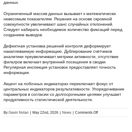
данных.
Ограниченный массив данных вызывает к математически
невесомым показателям. Решения на основе скромной
совокупности увеличивают шанс случайных отклонений.
Следует набирать необходимое количество фиксаций перед
созданием выводов.
Дефектная установка решений контроля деформирует
накапливаемую информацию. Дублирование счётчиков
аналитики преувеличивает метрики активности, отсутствие
фильтров включает внутренний посещения в сводки.
Регулярная инспекция установок предоставляет точность
информации.
Акцент на побочных индикаторах переключает фокус от
центральных индикаторов результативности. Упорядочивание
параметров в согласии со долгосрочными целями улучшает
продуктивность статистической деятельности.
on
By
Gavin Nolan
|
May 22nd, 2026
|
News
|
Comments Off
Базовые
элементы
веб-